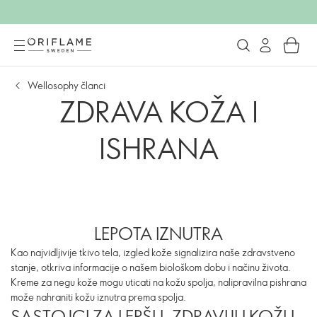
Wellosophy članci
ZDRAVA KOŽA I
ISHRANA
LEPOTA IZNUTRA
Kao najvidljivije tkivo tela, izgled kože signalizira naše zdravstveno
stanje, otkriva informacije o našem biološkom dobu i načinu života.
Kreme za negu kože mogu uticati na kožu spolja, nalipravilna pishrana
može nahraniti kožu iznutra prema spolja.
SASTOJCI ZA LEPŠU, ZDRAVIJU KOŽU