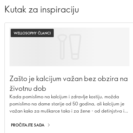
Kutak za inspiraciju
WELLOSOPHY ČLANCI
Zašto je kalcijum važan bez obzira na
životnu dob
Kada pomislimo na kalcijum i zdravlje kostiju, možda
pomislimo na dame starije od 50 godina, ali kalcijum je
važan kako za muškarce tako i za žene - od detinjstva i
adolescencije pa sve do odraslog doba. Saznajte zašto
je kalcijum važan u svakom uzrastu i kako možete
PROČITAJTE SADA
osigurati da ga vi - i oni koje volite - unosite dovoljno.