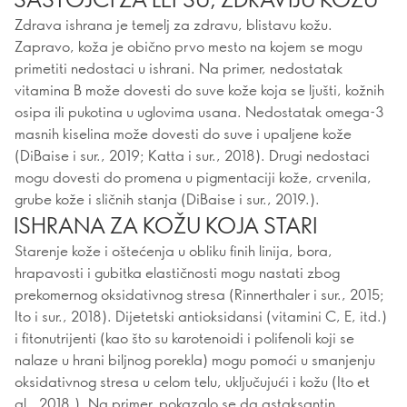
Zdrava ishrana je temelj za zdravu, blistavu kožu.
Zapravo, koža je obično prvo mesto na kojem se mogu
primetiti nedostaci u ishrani. Na primer, nedostatak
vitamina B može dovesti do suve kože koja se ljušti, kožnih
osipa ili pukotina u uglovima usana. Nedostatak omega-3
masnih kiselina može dovesti do suve i upaljene kože
(DiBaise i sur., 2019; Katta i sur., 2018). Drugi nedostaci
mogu dovesti do promena u pigmentaciji kože, crvenila,
grube kože i sličnih stanja (DiBaise i sur., 2019.).
ISHRANA ZA KOŽU KOJA STARI
Starenje kože i oštećenja u obliku finih linija, bora,
hrapavosti i gubitka elastičnosti mogu nastati zbog
prekomernog oksidativnog stresa (Rinnerthaler i sur., 2015;
Ito i sur., 2018). Dijetetski antioksidansi (vitamini C, E, itd.)
i fitonutrijenti (kao što su karotenoidi i polifenoli koji se
nalaze u hrani biljnog porekla) mogu pomoći u smanjenju
oksidativnog stresa u celom telu, uključujući i kožu (Ito et
al., 2018.). Na primer, pokazalo se da astaksantin