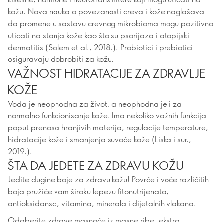
kožu. Nova nauka o povezanosti creva i kože naglašava
da promene u sastavu crevnog mikrobioma mogu pozitivno
uticati na stanja kože kao što su psorijaza i atopijski
dermatitis (Salem et al., 2018.). Probiotici i prebiotici
osiguravaju dobrobiti za kožu.
VAŽNOST HIDRATACIJE ZA ZDRAVLJE
KOŽE
Voda je neophodna za život, a neophodna je i za
normalno funkcionisanje kože. Ima nekoliko važnih funkcija
poput prenosa hranjivih materija, regulacije temperature,
hidratacije kože i smanjenja suvoće kože (Liska i sur.,
2019.).
ŠTA DA JEDETE ZA ZDRAVU KOŽU
Jedite dugine boje za zdravu kožu! Povrće i voće različitih
boja pružiće vam široku lepezu fitonutrijenata,
antioksidansa, vitamina, minerala i dijetalnih vlakana.
Odaberite zdrave masnoće iz masne ribe, ekstra