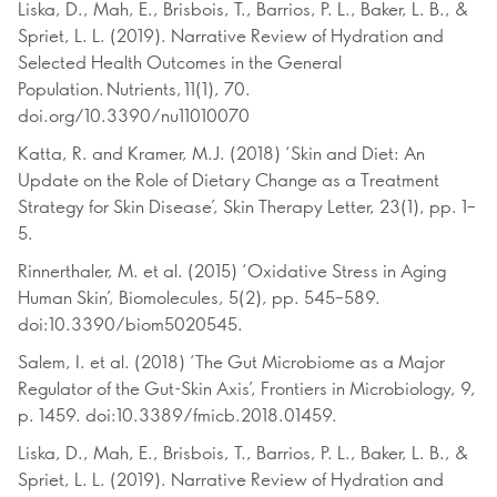
Liska, D., Mah, E., Brisbois, T., Barrios, P. L., Baker, L. B., &
Spriet, L. L. (2019). Narrative Review of Hydration and
Selected Health Outcomes in the General
Population. Nutrients, 11(1), 70.
doi.org/10.3390/nu11010070
Katta, R. and Kramer, M.J. (2018) ‘Skin and Diet: An
Update on the Role of Dietary Change as a Treatment
Strategy for Skin Disease’, Skin Therapy Letter, 23(1), pp. 1–
5.
Rinnerthaler, M. et al. (2015) ‘Oxidative Stress in Aging
Human Skin’, Biomolecules, 5(2), pp. 545–589.
doi:10.3390/biom5020545.
Salem, I. et al. (2018) ‘The Gut Microbiome as a Major
Regulator of the Gut-Skin Axis’, Frontiers in Microbiology, 9,
p. 1459. doi:10.3389/fmicb.2018.01459.
Liska, D., Mah, E., Brisbois, T., Barrios, P. L., Baker, L. B., &
Spriet, L. L. (2019). Narrative Review of Hydration and