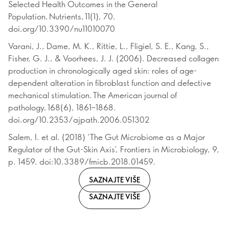
Selected Health Outcomes in the General
Population. Nutrients, 11(1), 70.
doi.org/10.3390/nu11010070
Varani, J., Dame, M. K., Rittie, L., Fligiel, S. E., Kang, S.,
Fisher, G. J., & Voorhees, J. J. (2006). Decreased collagen
production in chronologically aged skin: roles of age-
dependent alteration in fibroblast function and defective
mechanical stimulation. The American journal of
pathology, 168(6), 1861–1868.
doi.org/10.2353/ajpath.2006.051302
Salem, I. et al. (2018) ‘The Gut Microbiome as a Major
Regulator of the Gut-Skin Axis’, Frontiers in Microbiology, 9,
p. 1459. doi:10.3389/fmicb.2018.01459.
SAZNAJTE VIŠE
SAZNAJTE VIŠE