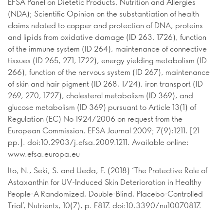
EFSA Panel on Dietetic Products, Nutrition and Allergies
(NDA); Scientific Opinion on the substantiation of health
claims related to copper and protection of DNA, proteins
and lipids from oxidative damage (ID 263, 1726), function
of the immune system (ID 264), maintenance of connective
tissues (ID 265, 271, 1722), energy yielding metabolism (ID
266), function of the nervous system (ID 267), maintenance
of skin and hair pigment (ID 268, 1724), iron transport (ID
269, 270, 1727), cholesterol metabolism (ID 369), and
glucose metabolism (ID 369) pursuant to Article 13(1) of
Regulation (EC) No 1924/2006 on request from the
European Commission. EFSA Journal 2009; 7(9):1211. [21
pp.]. doi:10.2903/j.efsa.2009.1211. Available online:
www.efsa.europa.eu
Ito, N., Seki, S. and Ueda, F. (2018) ‘The Protective Role of
Astaxanthin for UV-Induced Skin Deterioration in Healthy
People-A Randomized, Double-Blind, Placebo-Controlled
Trial’, Nutrients, 10(7), p. E817. doi:10.3390/nu10070817.