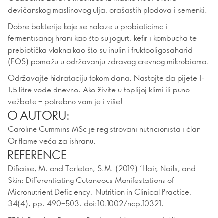
devičanskog maslinovog ulja, orašastih plodova i semenki.
Dobre bakterije koje se nalaze u probioticima i
fermentisanoj hrani kao što su jogurt, kefir i kombucha te
prebiotička vlakna kao što su inulin i fruktooligosaharid
(FOS) pomažu u održavanju zdravog crevnog mikrobioma.
Održavajte hidrataciju tokom dana. Nastojte da pijete 1-
1,5 litre vode dnevno. Ako živite u toplijoj klimi ili puno
vežbate – potrebno vam je i više!
O AUTORU:
Caroline Cummins MSc je registrovani nutricionista i član
Oriflame veća za ishranu.
REFERENCE
DiBaise, M. and Tarleton, S.M. (2019) ‘Hair, Nails, and
Skin: Differentiating Cutaneous Manifestations of
Micronutrient Deficiency’, Nutrition in Clinical Practice,
34(4), pp. 490–503. doi:10.1002/ncp.10321.