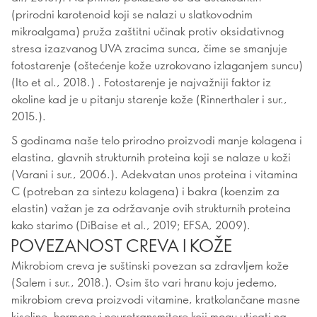
(prirodni karotenoid koji se nalazi u slatkovodnim
mikroalgama) pruža zaštitni učinak protiv oksidativnog
stresa izazvanog UVA zracima sunca, čime se smanjuje
fotostarenje (oštećenje kože uzrokovano izlaganjem suncu)
(Ito et al., 2018.) . Fotostarenje je najvažniji faktor iz
okoline kad je u pitanju starenje kože (Rinnerthaler i sur.,
2015.).
S godinama naše telo prirodno proizvodi manje kolagena i
elastina, glavnih strukturnih proteina koji se nalaze u koži
(Varani i sur., 2006.). Adekvatan unos proteina i vitamina
C (potreban za sintezu kolagena) i bakra (koenzim za
elastin) važan je za održavanje ovih strukturnih proteina
kako starimo (DiBaise et al., 2019; EFSA, 2009).
POVEZANOST CREVA I KOŽE
Mikrobiom creva je suštinski povezan sa zdravljem kože
(Salem i sur., 2018.). Osim što vari hranu koju jedemo,
mikrobiom creva proizvodi vitamine, kratkolančane masne
kiseline, hormone i neurotransmitere koji mogu uticati na