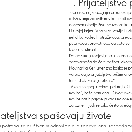
1. Prijateljstv
Jedna od najznačajnijih prednosti pri
održavanju zdravih navika. Imati čv
donesemo bolje životne izbore koji n
U svojoj knjizi „Vitalni prijatelji: L
nekoliko vodećih istraživača, preduz
puta veća verovatnoća da ćete se 
izbore u ishrani.
Druga studija objavljena u Journal o
verovatnoća da ćete vežbati ako to r
Novinarka Kejt Liver zna koliko je p
veruje da je prijateljstvo suštinski l
temu „Lek za prijateljstvo“.
„Ako smo spoj, recimo, pet najbližih
navike“, kaže nam ona. „Ovo funkci
navike naših prijatelja kao i na one
zarazne – ljudi se tako često osećaj
ijateljstva spašavaju živote
 potreba za društvenim odnosima nije zadovoljena, raspadam