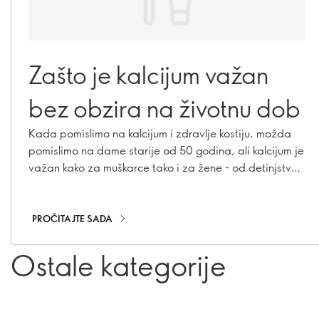
Zašto je kalcijum važan
bez obzira na životnu dob
Kada pomislimo na kalcijum i zdravlje kostiju, možda
pomislimo na dame starije od 50 godina, ali kalcijum je
važan kako za muškarce tako i za žene - od detinjstva i
adolescencije pa sve do odraslog doba. Saznajte
zašto je kalcijum važan u svakom uzrastu i kako možete
osigurati da ga vi - i oni koje volite - unosite dovoljno.
PROČITAJTE SADA
Ostale kategorije