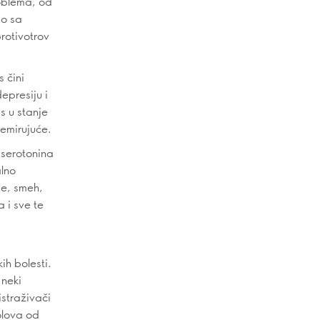
roblema, od
po sa
protivotrov
 čini
epresiju i
s u stanje
emirujuće.
 serotonina
alno
je, smeh,
a i sve te
kih bolesti.
 neki
istraživači
bolova od