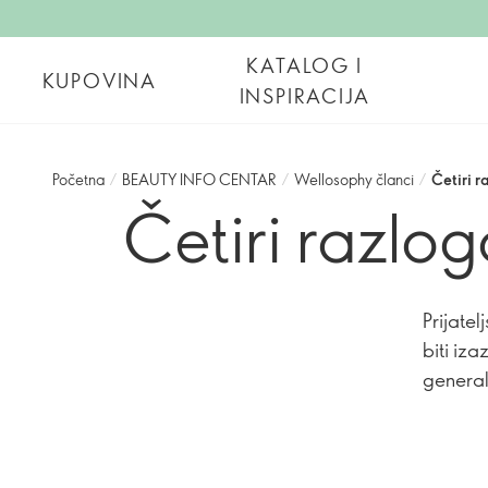
KATALOG I
KUPOVINA
INSPIRACIJA
Početna
/
BEAUTY INFO CENTAR
/
Wellosophy članci
/
Četiri r
Četiri razlog
Prijate
biti iz
general