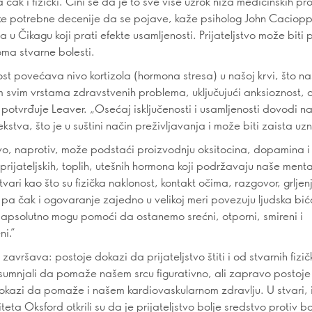
a čak i fizički. Čini se da je to sve više uzrok niza medicinskih p
eke potrebne decenije da se pojave, kaže psiholog John Caciop
a u Čikagu koji prati efekte usamljenosti. Prijateljstvo može biti 
ma stvarne bolesti.
t povećava nivo kortizola (hormona stresa) u našoj krvi, što nas
m svim vrstama zdravstvenih problema, uključujući anksioznost, d
potvrđuje Leaver. „Osećaj isključenosti i usamljenosti dovodi na
ekstva, što je u suštini način preživljavanja i može biti zaista uzn
stvo, naprotiv, može podstaći proizvodnju oksitocina, dopamina i
 prijateljskih, toplih, utešnih hormona koji podržavaju naše ment
tvari kao što su fizička naklonost, kontakt očima, razgovor, grljen
, pa čak i ogovaranje zajedno u velikoj meri povezuju ljudska bić
 apsolutno mogu pomoći da ostanemo srećni, otporni, smireni i
i.”
e završava: postoje dokazi da prijateljstvo štiti i od stvarnih fizič
umnjali da pomaže našem srcu figurativno, ali zapravo postoje
dokazi da pomaže i našem kardiovaskularnom zdravlju. U stvari, 
teta Oksford otkrili su da je prijateljstvo bolje sredstvo protiv 