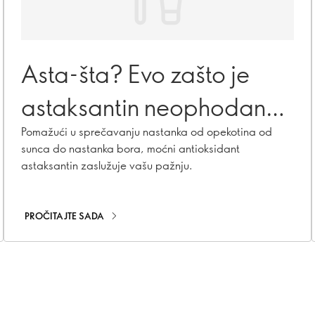
Asta-šta? Evo zašto je
astaksantin neophodan
za zdravu kožu
Pomažući u sprečavanju nastanka od opekotina od
sunca do nastanka bora, moćni antioksidant
astaksantin zaslužuje vašu pažnju.
PROČITAJTE SADA