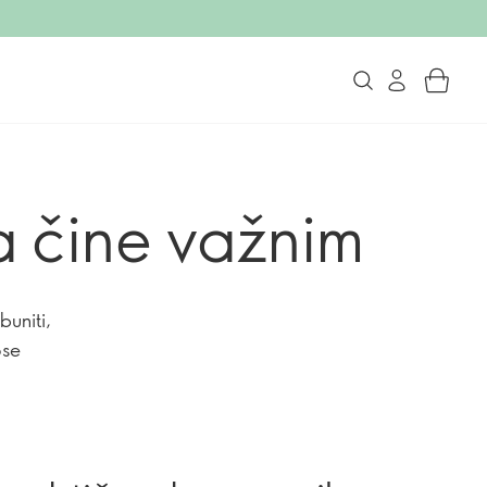
va čine važnim
buniti,
ose