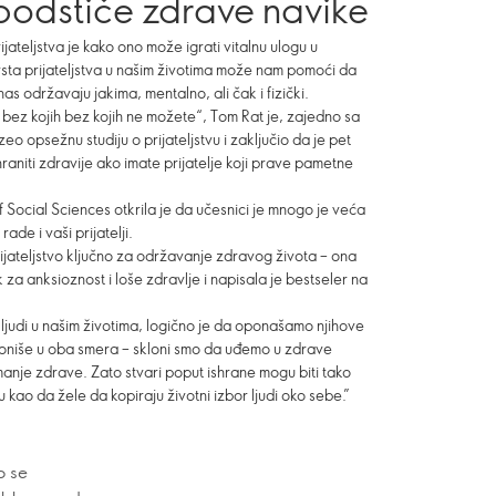
o podstiče zdrave navike
jateljstva je kako ono može igrati vitalnu ulogu u
rsta prijateljstva u našim životima može nam pomoći da
as održavaju jakima, mentalno, ali čak i fizički.
judi bez kojih bez kojih ne možete“, Tom Rat je, zajedno sa
eo opsežnu studiju o prijateljstvu i zaključio da je pet
hraniti zdravije ako imate prijatelje koji prave pametne
f Social Sciences otkrila je da učesnici je mnogo je veća
ade i vaši prijatelji.
rijateljstvo ključno za održavanje zdravog života – ona
ek za anksioznost i loše zdravlje i napisala je bestseler na
 ljudi u našim životima, logično je da oponašamo njihove
oniše u oba smera – skloni smo da uđemo u zdrave
 manje zdrave. Zato stvari poput ishrane mogu biti tako
u kao da žele da kopiraju životni izbor ljudi oko sebe.”
o se