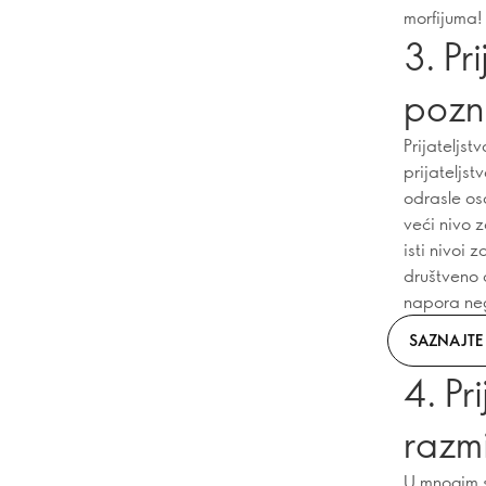
morfijuma!
3. Pr
pozn
Prijateljst
prijateljst
odrasle oso
veći nivo
isti nivoi 
društveno 
napora neg
SAZNAJTE 
4. Pr
razm
U mnogim s