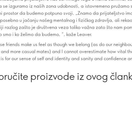
se izguramo iz naših zona udobnosti, a istovremeno pružamo 
i prostor da budemo potpuno svoji. „Znamo da prijateljstvo i
 posebno u jačanju našeg mentalnog i fizičkog zdravlja, ali rekao
tiji razlog zašto je društvena veza toliko važna zato što nam p
o smo i ko želimo da budemo, “, kaže Leaver.
se friends make us feel as though we belong (as do our neighbou
 and more casual mates) and I cannot overestimate how vital th
is for our sense of self and identity and sanity and confidence a
oručite proizvode iz ovog član