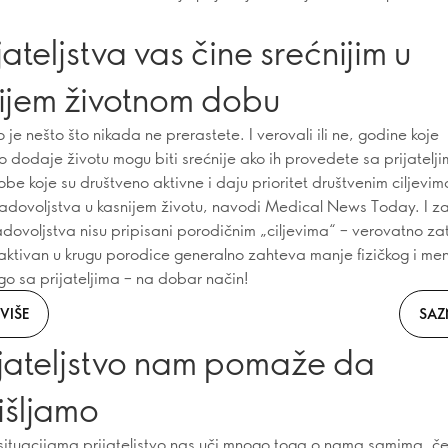
ijateljstva vas čine srećnijim u
ijem životnom dobu
vo je nešto što nikada ne prerastete. I verovali ili ne, godine koje
vo dodaje životu mogu biti srećnije ako ih provedete sa prijatelji
be koje su društveno aktivne i daju prioritet društvenim ciljevim
 zadovoljstva u kasnijem životu, navodi Medical News Today. I za
zadovoljstva nisu pripisani porodičnim „ciljevima“ – verovatno zat
aktivan u krugu porodice generalno zahteva manje fizičkog i me
o sa prijateljima – na dobar način!
VIŠE
SAZ
ijateljstvo nam pomaže da
išljamo
ituacijama prijateljstvo nas uči mnogo toga o nama samima, č