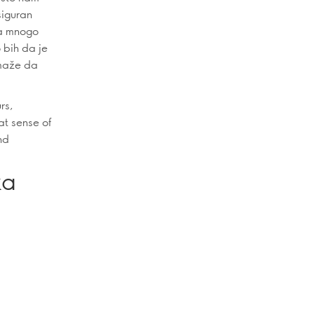
siguran
ma mnogo
 bih da je
omaže da
rs,
at sense of
nd
ka