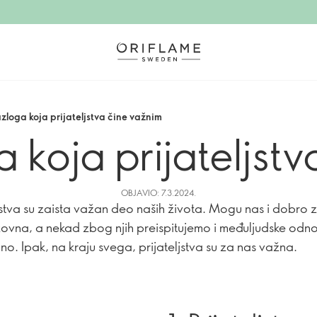
azloga koja prijateljstva čine važnim
a koja prijateljst
OBJAVIO: 7.3.2024.
ljstva su zaista važan deo naših života. Mogu nas i dobro z
azovna, a nekad zbog njih preispitujemo i međuljudske odn
no. Ipak, na kraju svega, prijateljstva su za nas važna.