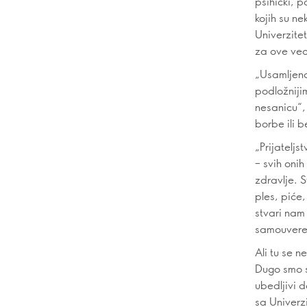
psihički, p
kojih su n
Univerzitet
za ove veo
„Usamljenos
podložniji
nesanicu“, 
borbe ili b
„Prijatelj
– svih onih
zdravlje. S
ples, piće
stvari nam
samouveren
Ali tu se n
Dugo smo s
ubedljivi 
sa Univerzi