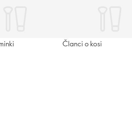
minki
Članci o kosi