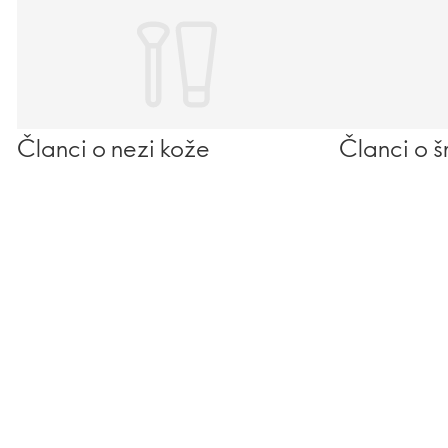
Članci o nezi kože
Članci o š