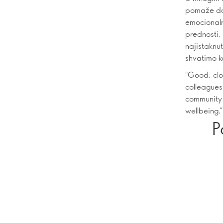
pomaže da 
emocionaln
prednosti,
najistaknu
shvatimo k
"Good, clo
colleagues
community 
wellbeing.”
P