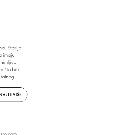
ma. Starije
a imaju
nimljivo,
o što biti
ntalnog
NAJTE VIŠE
esto nam