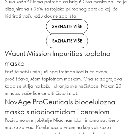
Suva koža? Nema potrebe za brigu! Ova maska za lice je
dizajnirana s 95% sastojaka prirodnog porekla koji će
hidrirati vašu kožu dok ne zablista.
SAZNAJTE VIŠE
SAZNAJTE VIŠE
Waunt Mission Impurities toplotna
maska
Pružite sebi umirujući spa tretman kod kuće ovom
pročišćavajućom toplotnom maskom. Ona se zagrejava
kada se utrlja na kožu i uklanja sve nečistoće. Nakon 20
minuta, vaše lice će biti čisto i mat.
NovAge ProCeuticals biocelulozna
maska s niacinamidom i centelom
Pozivamo sve ljubitelje Niacinamida - imamo savršenu
masku za vas. Kombinacija vitamina koji voli kožu i