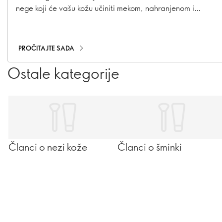
nege koji će vašu kožu učiniti mekom, nahranjenom i
negovanom. Uz pažljivo odabrane proizvode i nekoliko
jednostavnih koraka, svakodnevna nega može postati
pravi trenutak opuštanja i uživanja.
PROČITAJTE SADA
Ostale kategorije
Članci o nezi kože
Članci o šminki