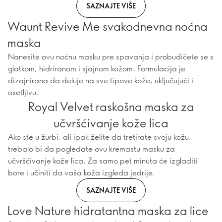
SAZNAJTE VIŠE
Waunt Revive Me svakodnevna noćna
maska
Nanesite ovu noćnu masku pre spavanja i probudićete se s
glatkom, hidriranom i sjajnom kožom. Formulacija je
dizajnirana da deluje na sve tipove kože, uključujući i
osetljivu.
Royal Velvet raskošna maska za
učvršćivanje kože lica
Ako ste u žurbi, ali ipak želite da tretirate svoju kožu,
trebalo bi da pogledate ovu kremastu masku za
učvršćivanje kože lica. Za samo pet minuta će izgladiti
bore i učiniti da vaša koža izgleda jedrije.
SAZNAJTE VIŠE
Love Nature hidratantna maska za lice