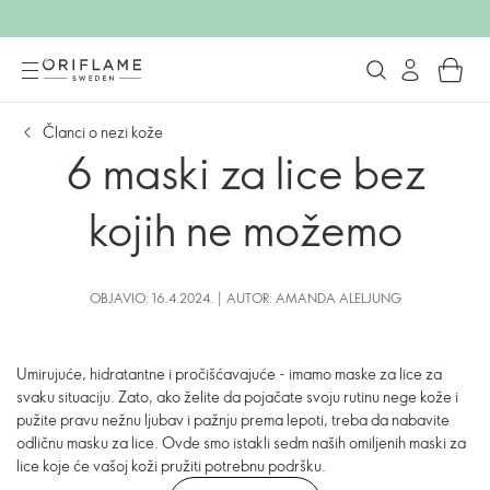
Članci o nezi kože
6 maski za lice bez
kojih ne možemo
OBJAVIO: 16.4.2024. | AUTOR: AMANDA ALELJUNG
Umirujuće, hidratantne i pročišćavajuće - imamo maske za lice za
svaku situaciju. Zato, ako želite da pojačate svoju rutinu nege kože i
pužite pravu nežnu ljubav i pažnju prema lepoti, treba da nabavite
odličnu masku za lice. Ovde smo istakli sedm naših omiljenih maski za
lice koje će vašoj koži pružiti potrebnu podršku.