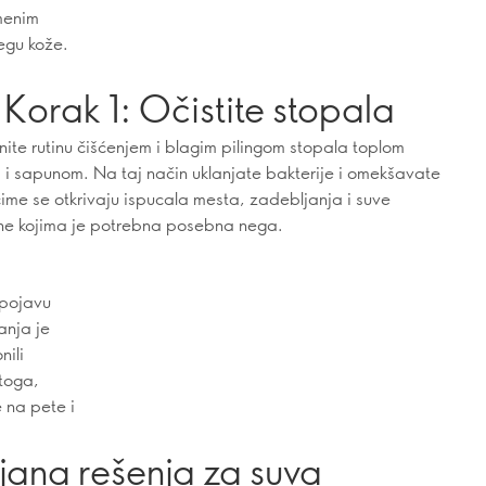
emenim
negu kože.
Korak 1: Očistite stopala
ite rutinu čišćenjem i blagim pilingom stopala toplom
i sapunom. Na taj način uklanjate bakterije i omekšavate
čime se otkrivaju ispucala mesta, zadebljanja i suve
ne kojima je potrebna posebna nega.
i pojavu
anja je
nili
 toga,
e na pete i
ljana rešenja za suva