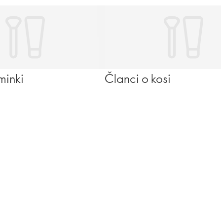
minki
Članci o kosi