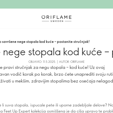
o savršene nege stopala kod kuće – postanite stručnjak!
 nege stopala kod kuće – p
OBJAVIO: 11.5.2025. | AUTOR: ORIFLAME
te pravi stručnjak za negu stopala – kod kuće! Uz ovaj
avan vodič korak po korak, brzo ćete unaprediti svoju rut
uživati u mekšim, zdravijim stopalima bez osećaja nelagod
e li suva stopala, ispucale pete ili uporne zadebljale delove? N
 Feet Up Expert kolekcija osmišljena je da cilja upravo te prob