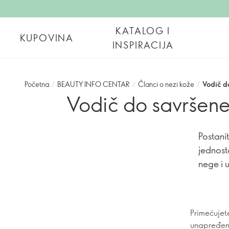
KATALOG I
KUPOVINA
INSPIRACIJA
Početna
/
BEAUTY INFO CENTAR
/
Članci o nezi kože
/
Vodič d
Vodič do savršene
Postani
jednost
nege i 
Primećujet
unapređena