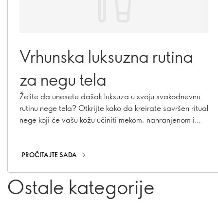
Vrhunska luksuzna rutina
za negu tela
Želite da unesete dašak luksuza u svoju svakodnevnu
rutinu nege tela? Otkrijte kako da kreirate savršen ritual
nege koji će vašu kožu učiniti mekom, nahranjenom i
negovanom. Uz pažljivo odabrane proizvode i nekoliko
jednostavnih koraka, svakodnevna nega može postati
pravi trenutak opuštanja i uživanja.
PROČITAJTE SADA
Ostale kategorije