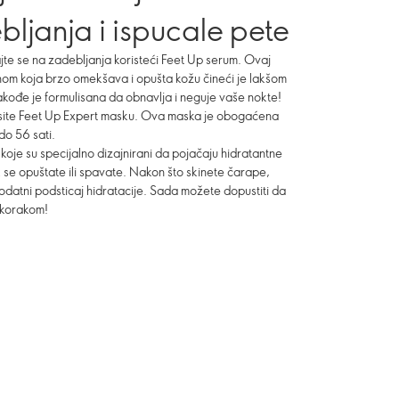
bljanja i ispucale pete
jte se na zadebljanja koristeći Feet Up serum. Ovaj
nom koja brzo omekšava i opušta kožu čineći je lakšom
takođe je formulisana da obnavlja i neguje vaše nokte!
site Feet Up Expert masku. Ova maska je obogaćena
 do 56 sati.
koje su specijalno dizajnirani da pojačaju hidratantne
se opuštate ili spavate. Nakon što skinete čarape,
datni podsticaj hidratacije. Sada možete dopustiti da
 korakom!