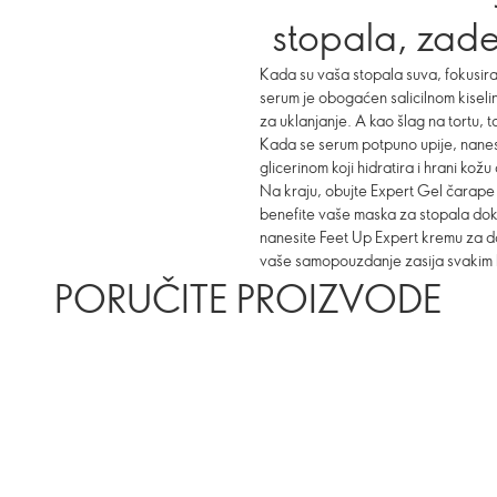
stopala, zade
Kada su vaša stopala suva, fokusira
serum je obogaćen salicilnom kiseli
za uklanjanje. A kao šlag na tortu, 
Kada se serum potpuno upije, nane
glicerinom koji hidratira i hrani kožu
Na kraju, obujte Expert Gel čarape 
benefite vaše maska za stopala dok 
nanesite Feet Up Expert kremu za do
vaše samopouzdanje zasija svakim
PORUČITE PROIZVODE