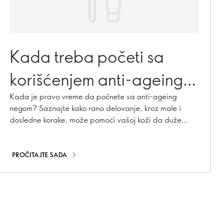
Kada treba početi sa
korišćenjem anti-ageing
proizvode za negu kože?
Kada je pravo vreme da počnete sa anti-ageing
negom? Saznajte kako rano delovanje, kroz male i
dosledne korake, može pomoći vašoj koži da duže
zadrži mladalački izgled.
PROČITAJTE SADA