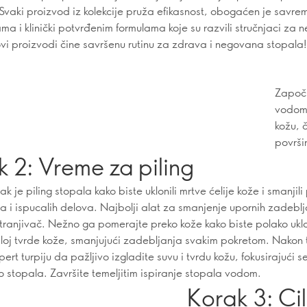
. Svaki proizvod iz kolekcije pruža efikasnost, obogaćen je savr
ma i klinički potvrđenim formulama koje su razvili stručnjaci za 
vi proizvodi čine savršenu rutinu za zdrava i negovana stopala!
Započn
vodom 
kožu, 
površi
 2: Vreme za piling
ak je piling stopala kako biste uklonili mrtve ćelije kože i smanjil
a i ispucalih delova. Najbolji alat za smanjenje upornih zadeblj
tranjivač. Nežno ga pomerajte preko kože kako biste polako uklo
 sloj tvrde kože, smanjujući zadebljanja svakim pokretom. Nakon
xpert turpiju da pažljivo izgladite suvu i tvrdu kožu, fokusirajući s
o stopala. Završite temeljitim ispiranje stopala vodom.
Korak 3: Ci