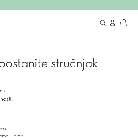
ostanite stručnjak
inu
nosti.
ova,
leme – brzo