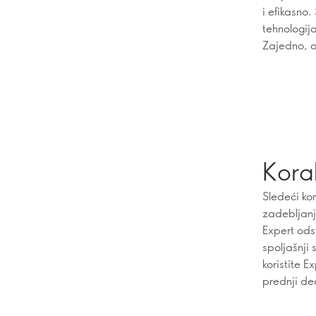
i efikasno
tehnologija
Zajedno, o
Korak
Sledeći kor
zadebljanj
Expert ods
spoljašnji
koristite E
prednji de