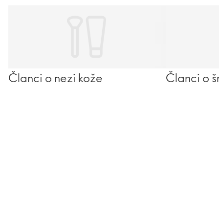
Članci o nezi kože
Članci o š