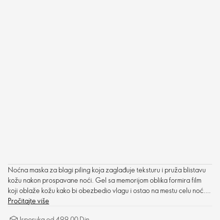
Noćna maska za blagi piling koja zaglađuje teksturu i pruža blistavu
kožu nakon prospavane noći. Gel sa memorijom oblika formira film
koji oblaže kožu kako bi obezbedio vlagu i ostao na mestu celu noć.
Veganska nega kože.
Pročitajte više
Isporuka od 499,00 Din.