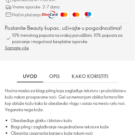
Vreme isporuke: 2-7 dana
Načini plaćanja:
Postanite Beauty kupac, uživajte u pogodnostima!
10% trenutnog popusta na svakoj porudžbini, 10% popusta za
pozivanje i mogućnost besplatne isporuke.
Saznajte više
UVOD
OPIS
KAKO KORISTITI
SASTO
Noćna maska za blagi piling koja zaglađuje teksturu i pruža blistavu
kožu nakon prospavane noći. Gel sa memorijom oblika formira film
koji oblaže kožu kako bi obezbedio vlagu i ostao na mestu celu noć.
Veganska nega kože.
Obezbeđuje glatku i blistavu kožu
Blagi piling i zaglađivanje neujednačene teksture kože
Obnavlja i popravlja barijeru kože tokom noći