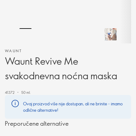
WAUNT
Waunt Revive Me
svakodnevna noćna maska
41372
50 ml.
Ovaj proizvod više nije dostupan, ali ne brinite - imamo
odlične alternative!
Preporučene alternative