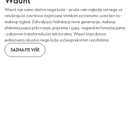
Waunt
Waunt nije samo obična nega kože – pruža vam najbolje od nege uz
retuširajuće završnice inspirisane šminkom za trenutno usavršen no-
makeup izgled. Zahvaljujući hidrataciji nove generacije, makeup
efektima poput prikrivanja, pripreme i sjaja, veganskim formulacijama
i zabavnim transformišućim teksturama, Waunt linija donosi
jedinstveno iskustvo nege kože sa besprekornim rezultatima.
SAZNAJTE VIŠE