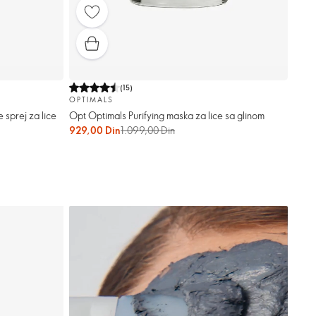
(
15
)
OPTIMALS
sprej za lice
Opt Optimals Purifying maska ​​za lice sa glinom
929,00 Din
1.099,00 Din