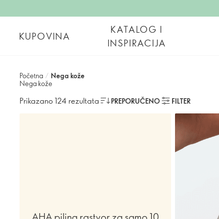
KATALOG I
KUPOVINA
INSPIRACIJA
Početna
/
Nega kože
Nega kože
Prikazano 124 rezultata
PREPORUČENO
FILTER
AHA piling rastvor za samo 10