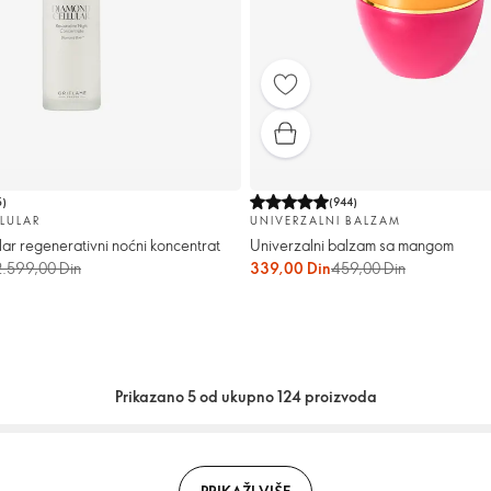
5
)
(
944
)
LULAR
UNIVERZALNI BALZAM
ar regenerativni noćni koncentrat
Univerzalni balzam sa mangom
2.599,00 Din
339,00 Din
459,00 Din
Prikazano 5 od ukupno 124 proizvoda