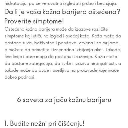
hidrataciju, pa će verovatno izgledati grubo i bez sjaja.
Da li je vaša kožna barijera oštećena?
Proverite simptome!
Oštećena kožna barijera može da izazove različite
simptome koji utiču na izgled i osećaj kože. Koža može da
postane suva, beživotna i perutava, crvena i sa mrljama,
a možete da primetite i iznenadna izbijanja akni. Takođe,
fine linije i bore mogu da postanu izraženije. Koža može
da postane zategnutija, da svrbi i izaziva neprijatnosti, a
takođe može da bude i osetljiva na proizvode koje inače
dobro podnosi.
6 saveta za jaču kožnu barijeru
1. Budite nežni pri čišćenju!