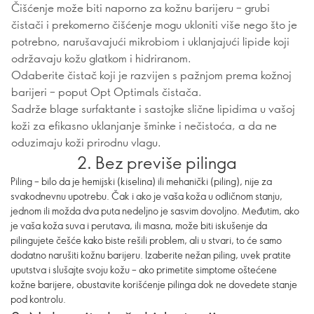
Čišćenje može biti naporno za kožnu barijeru – grubi
čistači i prekomerno čišćenje mogu ukloniti više nego što je
potrebno, narušavajući mikrobiom i uklanjajući lipide koji
održavaju kožu glatkom i hidriranom.
Odaberite čistač koji je razvijen s pažnjom prema kožnoj
barijeri – poput Opt Optimals čistača.
Sadrže blage surfaktante i sastojke slične lipidima u vašoj
koži za efikasno uklanjanje šminke i nečistoća, a da ne
oduzimaju koži prirodnu vlagu.
2. Bez previše pilinga
Piling – bilo da je hemijski (kiselina) ili mehanički (piling), nije za
svakodnevnu upotrebu. Čak i ako je vaša koža u odličnom stanju,
jednom ili možda dva puta nedeljno je sasvim dovoljno. Međutim, ako
je vaša koža suva i perutava, ili masna, može biti iskušenje da
pilingujete češće kako biste rešili problem, ali u stvari, to će samo
dodatno narušiti kožnu barijeru. Izaberite nežan piling, uvek pratite
uputstva i slušajte svoju kožu – ako primetite simptome oštećene
kožne barijere, obustavite korišćenje pilinga dok ne dovedete stanje
pod kontrolu.