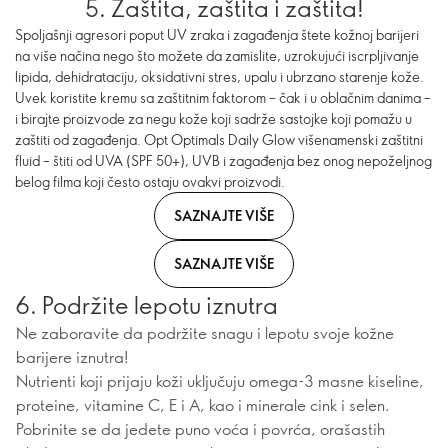
5. Zaštita, zaštita i zaštita!
Spoljašnji agresori poput UV zraka i zagađenja štete kožnoj barijeri
na više načina nego što možete da zamislite, uzrokujući iscrpljivanje
lipida, dehidrataciju, oksidativni stres, upalu i ubrzano starenje kože.
Uvek koristite kremu sa zaštitnim faktorom – čak i u oblačnim danima –
i birajte proizvode za negu kože koji sadrže sastojke koji pomažu u
zaštiti od zagađenja. Opt Optimals Daily Glow višenamenski zaštitni
fluid – štiti od UVA (SPF 50+), UVB i zagađenja bez onog nepoželjnog
belog filma koji često ostaju ovakvi proizvodi.
SAZNAJTE VIŠE
SAZNAJTE VIŠE
6. Podržite lepotu iznutra
Ne zaboravite da podržite snagu i lepotu svoje kožne
barijere iznutra!
Nutrienti koji prijaju koži uključuju omega-3 masne kiseline,
proteine, vitamine C, E i A, kao i minerale cink i selen.
Pobrinite se da jedete puno voća i povrća, orašastih