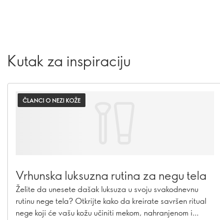
Kutak za inspiraciju
ČLANCI O NEZI KOŽE
Vrhunska luksuzna rutina za negu tela
Želite da unesete dašak luksuza u svoju svakodnevnu
rutinu nege tela? Otkrijte kako da kreirate savršen ritual
nege koji će vašu kožu učiniti mekom, nahranjenom i