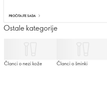
negovanom. Uz pažljivo odabrane proizvode i nekoliko
jednostavnih koraka, svakodnevna nega može postati
pravi trenutak opuštanja i uživanja.
PROČITAJTE SADA
Ostale kategorije
Članci o nezi kože
Članci o šminki