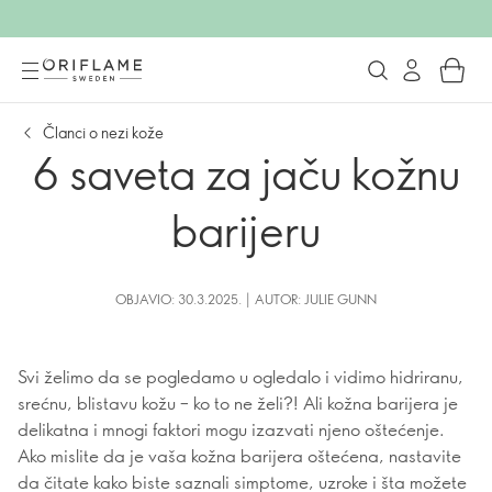
Članci o nezi kože
6 saveta za jaču kožnu
barijeru
OBJAVIO: 30.3.2025. | AUTOR: JULIE GUNN
Svi želimo da se pogledamo u ogledalo i vidimo hidriranu,
srećnu, blistavu kožu – ko to ne želi?! Ali kožna barijera je
delikatna i mnogi faktori mogu izazvati njeno oštećenje.
Ako mislite da je vaša kožna barijera oštećena, nastavite
da čitate kako biste saznali simptome, uzroke i šta možete