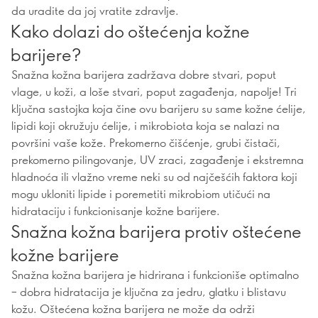
da uradite da joj vratite zdravlje.
Kako dolazi do oštećenja kožne
barijere?
Snažna kožna barijera zadržava dobre stvari, poput
vlage, u koži, a loše stvari, poput zagađenja, napolje! Tri
ključna sastojka koja čine ovu barijeru su same kožne ćelije,
lipidi koji okružuju ćelije, i mikrobiota koja se nalazi na
površini vaše kože. Prekomerno čišćenje, grubi čistači,
prekomerno pilingovanje, UV zraci, zagađenje i ekstremna
hladnoća ili vlažno vreme neki su od najčešćih faktora koji
mogu ukloniti lipide i poremetiti mikrobiom utičući na
hidrataciju i funkcionisanje kožne barijere.
Snažna kožna barijera protiv oštećene
kožne barijere
Snažna kožna barijera je hidrirana i funkcioniše optimalno
– dobra hidratacija je ključna za jedru, glatku i blistavu
kožu. Oštećena kožna barijera ne može da održi