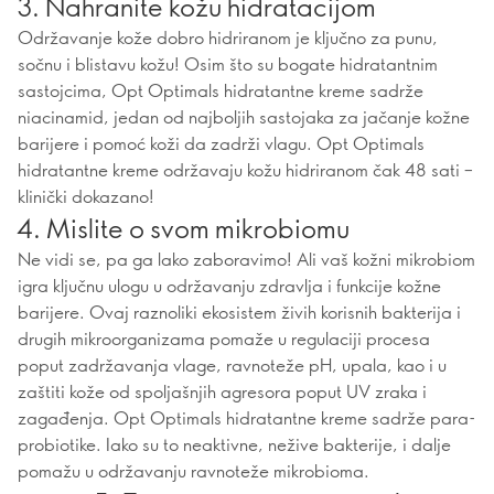
3. Nahranite kožu hidratacijom
Održavanje kože dobro hidriranom je ključno za punu,
sočnu i blistavu kožu! Osim što su bogate hidratantnim
sastojcima, Opt Optimals hidratantne kreme sadrže
niacinamid, jedan od najboljih sastojaka za jačanje kožne
barijere i pomoć koži da zadrži vlagu. Opt Optimals
hidratantne kreme održavaju kožu hidriranom čak 48 sati –
klinički dokazano!
4. Mislite o svom mikrobiomu
Ne vidi se, pa ga lako zaboravimo! Ali vaš kožni mikrobiom
igra ključnu ulogu u održavanju zdravlja i funkcije kožne
barijere. Ovaj raznoliki ekosistem živih korisnih bakterija i
drugih mikroorganizama pomaže u regulaciji procesa
poput zadržavanja vlage, ravnoteže pH, upala, kao i u
zaštiti kože od spoljašnjih agresora poput UV zraka i
zagađenja. Opt Optimals hidratantne kreme sadrže para-
probiotike. Iako su to neaktivne, nežive bakterije, i dalje
pomažu u održavanju ravnoteže mikrobioma.