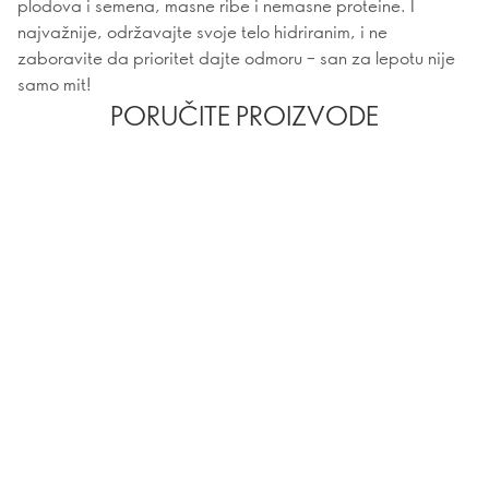
plodova i semena, masne ribe i nemasne proteine. I
najvažnije, održavajte svoje telo hidriranim, i ne
zaboravite da prioritet dajte odmoru – san za lepotu nije
samo mit!
PORUČITE PROIZVODE