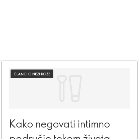
ČLANCI O NEZI KOŽE
Kako negovati intimno
područje tokom života