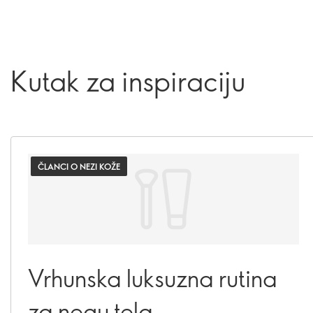
Kutak za inspiraciju
ČLANCI O NEZI KOŽE
Vrhunska luksuzna rutina
za negu tela