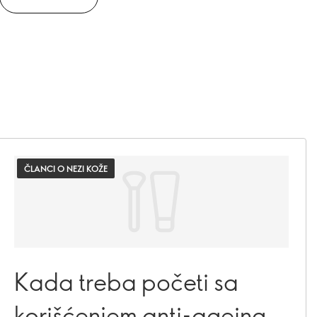
ČLANCI O NEZI KOŽE
Kada treba početi sa
korišćenjem anti-ageing