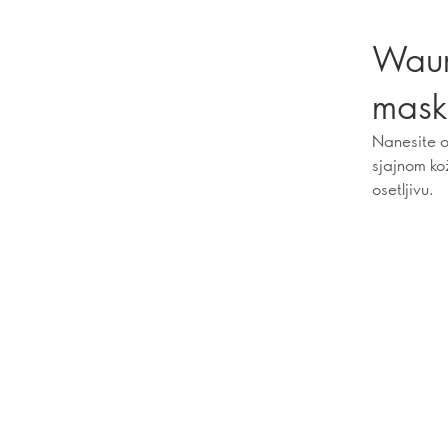
Waun
mas
Nanesite o
sjajnom kož
osetljivu.