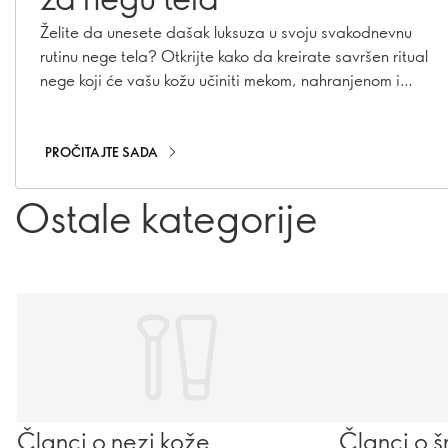
Želite da unesete dašak luksuza u svoju svakodnevnu
rutinu nege tela? Otkrijte kako da kreirate savršen ritual
nege koji će vašu kožu učiniti mekom, nahranjenom i
negovanom. Uz pažljivo odabrane proizvode i nekoliko
jednostavnih koraka, svakodnevna nega može postati
pravi trenutak opuštanja i uživanja.
PROČITAJTE SADA
Ostale kategorije
Članci o nezi kože
Članci o š