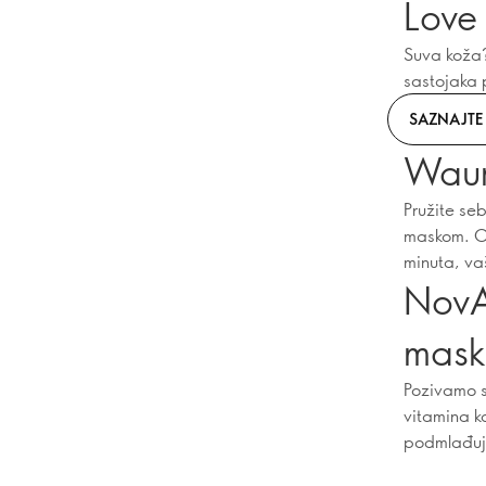
Love
Suva koža?
sastojaka p
SAZNAJTE 
Waun
Pružite se
maskom. On
minuta, vaš
NovA
mask
Pozivamo s
vitamina k
podmlađuj