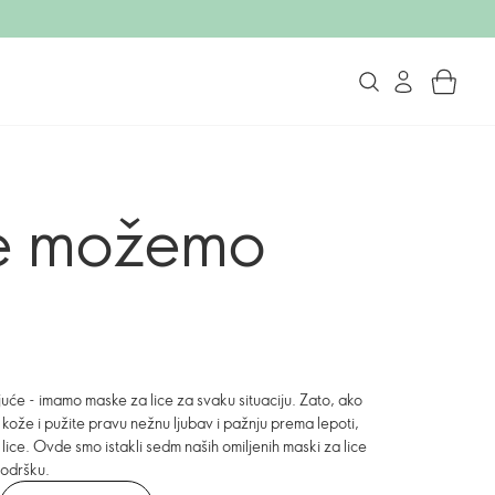
 ne možemo
juće - imamo maske za lice za svaku situaciju. Zato, ako
 kože i pužite pravu nežnu ljubav i pažnju prema lepoti,
ice. Ovde smo istakli sedm naših omiljenih maski za lice
podršku.