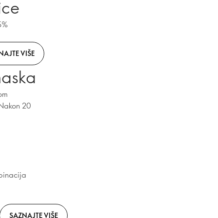
ice
95%
NAJTE VIŠE
maska
nom
 Nakon 20
binacija
SAZNAJTE VIŠE