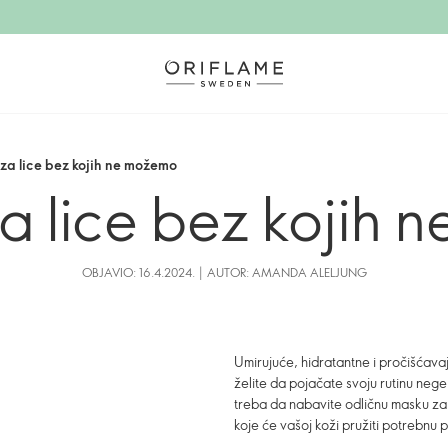
 za lice bez kojih ne možemo
a lice bez kojih
OBJAVIO: 16.4.2024. | AUTOR: AMANDA ALELJUNG
Umirujuće, hidratantne i pročišćava
želite da pojačate svoju rutinu nege
treba da nabavite odličnu masku za l
koje će vašoj koži pružiti potrebnu 