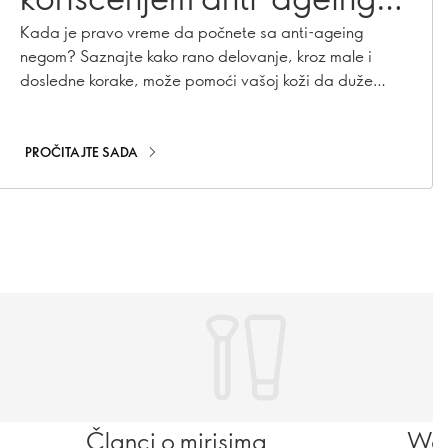
proizvode za negu kože?
Kada je pravo vreme da počnete sa anti-ageing
negom? Saznajte kako rano delovanje, kroz male i
dosledne korake, može pomoći vašoj koži da duže
zadrži mladalački izgled.
PROČITAJTE SADA
Članci o mirisima
Wel