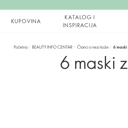
KATALOG I
KUPOVINA
INSPIRACIJA
Početna
/
BEAUTY INFO CENTAR
/
Članci o nezi kože
/
6 maski
6 maski z