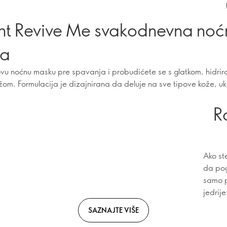
t Revive Me svakodnevna noć
ka
vu noćnu masku pre spavanja i probudićete se s glatkom, hidrir
om. Formulacija je dizajnirana da deluje na sve tipove kože, uklj
R
Ako ste
da pog
samo p
jedrije
SAZNAJTE VIŠE