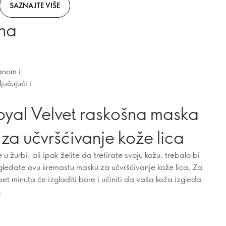
SAZNAJTE VIŠE
na
anom i
učujući i
oyal Velvet raskošna maska
za učvršćivanje kože lica
 u žurbi, ali ipak želite da tretirate svoju kožu, trebalo bi
ledate ovu kremastu masku za učvršćivanje kože lica. Za
et minuta će izgladiti bore i učiniti da vaša koža izgleda
.