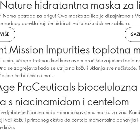
 Nature hidratantna maska za l
 Nema potrebe za brigu! Ova maska za lice je dizajnirana s 
rirodnog porekla koji će hidrirati vašu kožu dok ne zablista.
VIŠE
SAZ
t Mission Impurities toplotna 
bi umirujući spa tretman kod kuće ovom pročišćavajućom toplot
a se zagrejava kada se utrlja na kožu i uklanja sve nečistoće.
e lice će biti čisto i mat.
ge ProCeuticals biocelulozna
a s niacinamidom i centelom
ve ljubitelje Niacinamida - imamo savršenu masku za vas. Kom
oji voli kožu i prirodnog ekstrakta centele momentalno obnavlja i
e kožu.