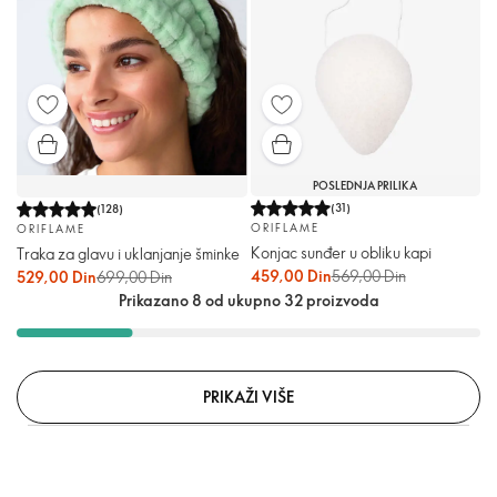
POSLEDNJA PRILIKA
(
31
)
(
128
)
ORIFLAME
ORIFLAME
Konjac sunđer u obliku kapi
Traka za glavu i uklanjanje šminke
459,00 Din
569,00 Din
529,00 Din
699,00 Din
Prikazano 8 od ukupno 32 proizvoda
PRIKAŽI VIŠE