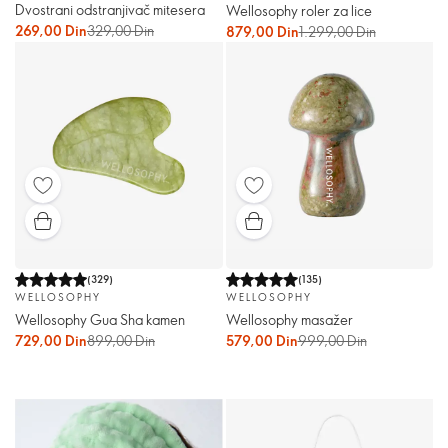
Dvostrani odstranjivač mitesera
Wellosophy roler za lice
269,00 Din
329,00 Din
879,00 Din
1.299,00 Din
(
329
)
(
135
)
WELLOSOPHY
WELLOSOPHY
Wellosophy Gua Sha kamen
Wellosophy masažer
729,00 Din
899,00 Din
579,00 Din
999,00 Din