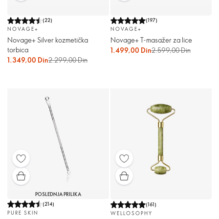
(
22
)
(
197
)
NOVAGE+
NOVAGE+
Novage+ Silver kozmetička
Novage+ T-masažer za lice
torbica
1.499,00 Din
2.599,00 Din
1.349,00 Din
2.299,00 Din
POSLEDNJA PRILIKA
(
214
)
(
161
)
PURE SKIN
WELLOSOPHY