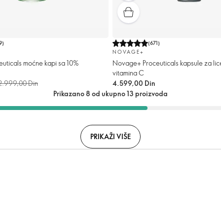
9
)
(
671
)
NOVAGE+
uticals moćne kapi sa 10%
Novage+ Proceuticals kapsule za li
vitamina C
2.999,00 Din
4.599,00 Din
Prikazano 8 od ukupno 13 proizvoda
PRIKAŽI VIŠE