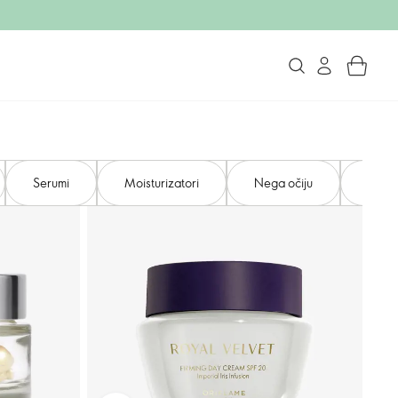
Serumi
Moisturizatori
Nega očiju
Nega