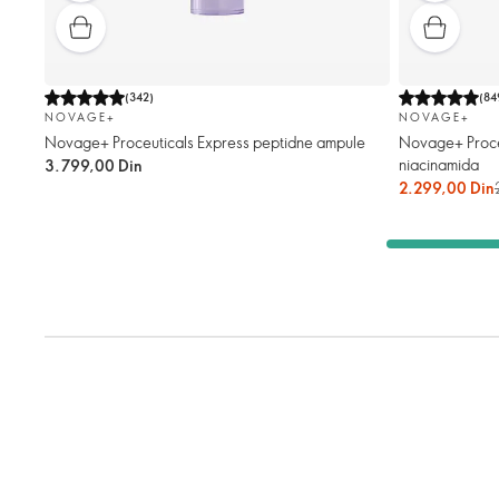
(
342
)
(
84
NOVAGE+
NOVAGE+
Novage+ Proceuticals Express peptidne ampule
Novage+ Proce
niacinamida
3.799,00 Din
2.299,00 Din