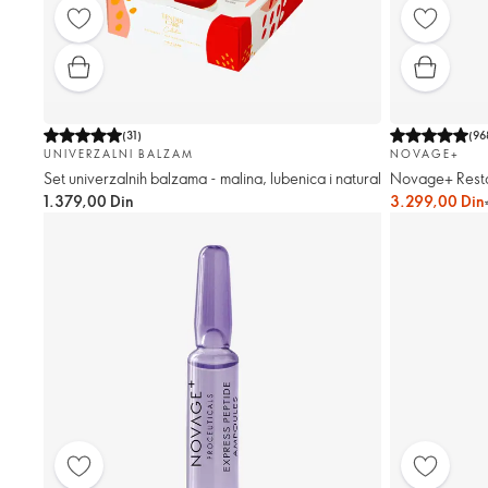
(
31
)
(
96
UNIVERZALNI BALZAM
NOVAGE+
Set univerzalnih balzama - malina, lubenica i natural
Novage+ Resto
1.379,00 Din
3.299,00 Din