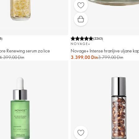
8
)
(
2263
)
NOVAGE+
re Renewing serum za lice
Novage+ Intense hranljive uljane kap
4.399,00 Din
3.399,00 Din
3.799,00 Din