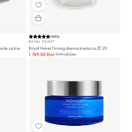
(
3003
)
ROYAL VELVET
sule za lice
Royal Velvet Firming dnevna krema sa ZF 20
1.749,00 Din
1.999,00 Din