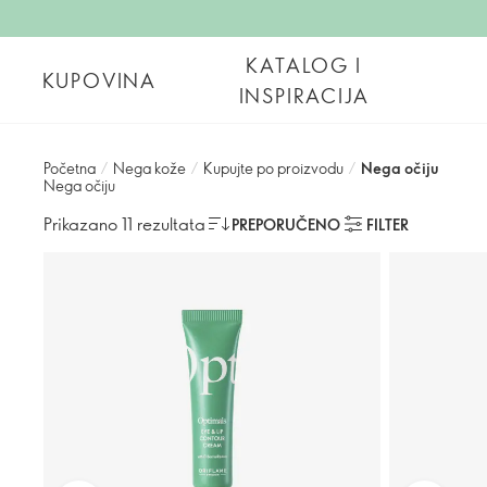
KATALOG I
KUPOVINA
INSPIRACIJA
Početna
/
Nega kože
/
Kupujte po proizvodu
/
Nega očiju
Nega očiju
Prikazano 11 rezultata
PREPORUČENO
FILTER