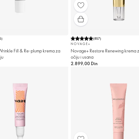
5
)
(
857
)
NOVAGE+
rinkle Fill & Re-plump krema za
Novage+ Restore Renewing krema z
ju
očiju i usana
2.899,00 Din