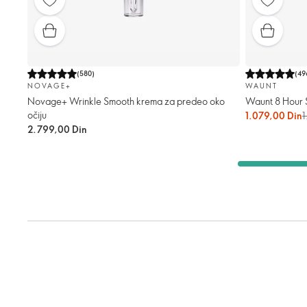
(
580
)
(
49
NOVAGE+
WAUNT
Novage+ Wrinkle Smooth krema za predeo oko
Waunt 8 Hour 
očiju
1.079,00 Din
1
2.799,00 Din