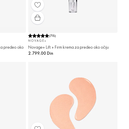
(
715
)
NOVAGE+
a predeo oko
Novage+ Lift + Firm krema za predeo oko očiju
2.799,00 Din