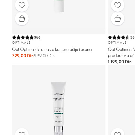
(
866
)
(
58
OPTIMALS
OPTIMALS
Opt Optimals krema za konture očiju i usana
Opt Optimals W
predeo oko oči
729,00 Din
999,00 Din
1.199,00 Din