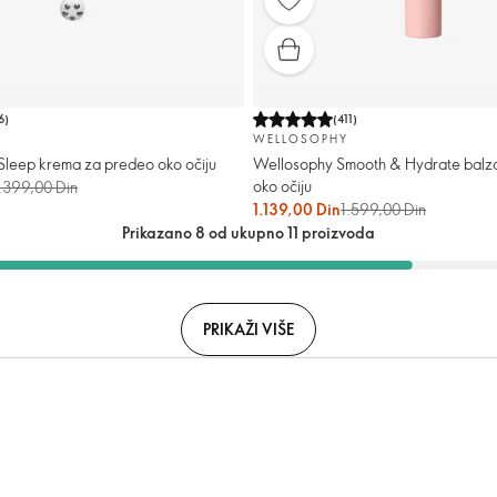
6
)
(
411
)
WELLOSOPHY
Sleep krema za predeo oko očiju
Wellosophy Smooth & Hydrate balz
oko očiju
.399,00 Din
1.139,00 Din
1.599,00 Din
Prikazano 8 od ukupno 11 proizvoda
PRIKAŽI VIŠE