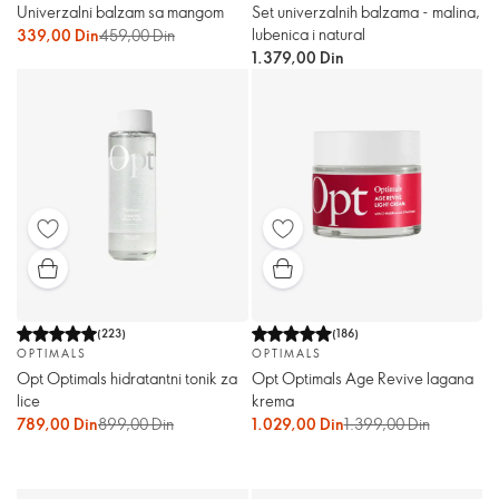
Univerzalni balzam sa mangom
Set univerzalnih balzama - malina,
lubenica i natural
339,00 Din
459,00 Din
1.379,00 Din
(
223
)
(
186
)
OPTIMALS
OPTIMALS
Opt Optimals hidratantni tonik za
Opt Optimals Age Revive lagana
lice
krema
789,00 Din
899,00 Din
1.029,00 Din
1.399,00 Din