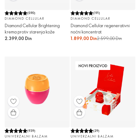
(
590
)
(
191
)
DIAMOND CELLULAR
DIAMOND CELLULAR
Diamond Cellular Brightening
Diamond Cellular regenerativni
krema protiv starenja kože
noćni koncentrat
2.399,00 Din
1.899,00 Din
2.599,00 Din
NOVI PROIZVOD
(
939
)
(
29
)
UNIVERZALNI BALZAM
UNIVERZALNI BALZAM