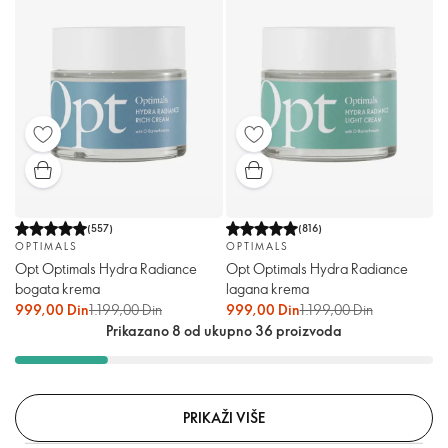
(
557
)
(
816
)
OPTIMALS
OPTIMALS
Opt Optimals Hydra Radiance
Opt Optimals Hydra Radiance
bogata krema
lagana krema
999,00 Din
1.199,00 Din
999,00 Din
1.199,00 Din
Prikazano 8 od ukupno 36 proizvoda
PRIKAŽI VIŠE