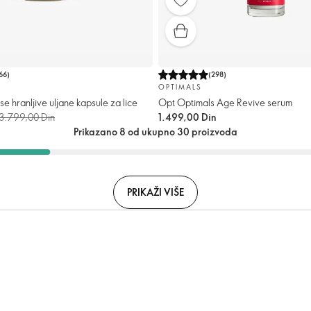
66
)
(
298
)
OPTIMALS
 hranljive uljane kapsule za lice
Opt Optimals Age Revive serum
3.799,00 Din
1.499,00 Din
Prikazano 8 od ukupno 30 proizvoda
PRIKAŽI VIŠE