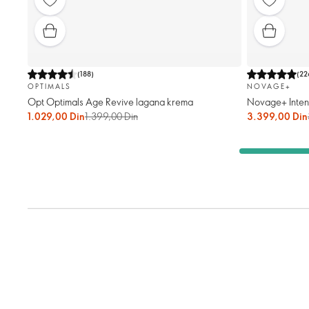
(
188
)
(
22
OPTIMALS
NOVAGE+
Opt Optimals Age Revive lagana krema
Novage+ Intense
1.029,00 Din
1.399,00 Din
3.399,00 Din