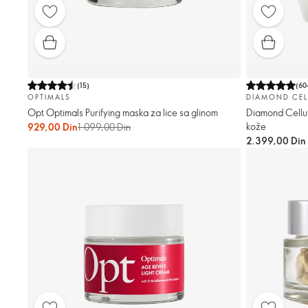
(
15
)
(
60
OPTIMALS
DIAMOND CEL
Opt Optimals Purifying maska ​​za lice sa glinom
Diamond Cellul
kože
929,00 Din
1.099,00 Din
2.399,00 Din