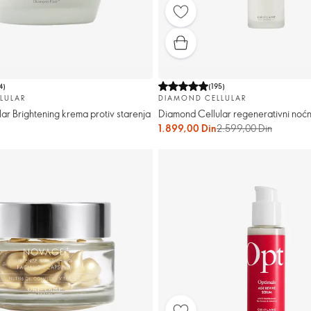
4
)
(
195
)
LULAR
DIAMOND CELLULAR
ar Brightening krema protiv starenja
Diamond Cellular regenerativni noćn
1.899,00 Din
2.599,00 Din