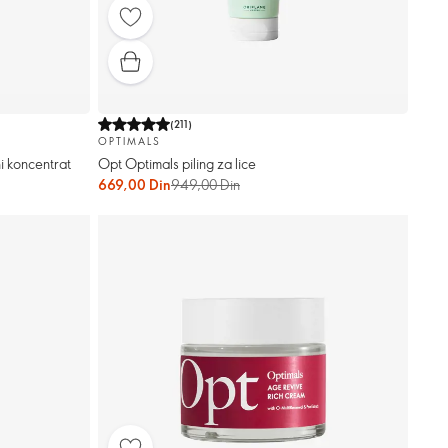
(
211
)
OPTIMALS
i koncentrat
Opt Optimals piling za lice
669,00 Din
949,00 Din