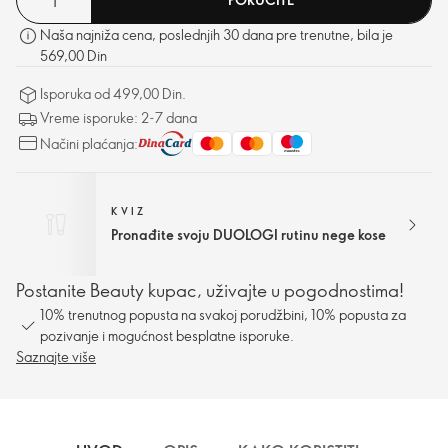
Naša najniža cena, poslednjih 30 dana pre trenutne, bila je
569,00 Din
Isporuka od 499,00 Din.
Vreme isporuke: 2-7 dana
Načini plaćanja:
KVIZ
Pronađite svoju DUOLOGI rutinu nege kose
Postanite Beauty kupac, uživajte u pogodnostima!
10% trenutnog popusta na svakoj porudžbini, 10% popusta za
pozivanje i mogućnost besplatne isporuke.
Saznajte više