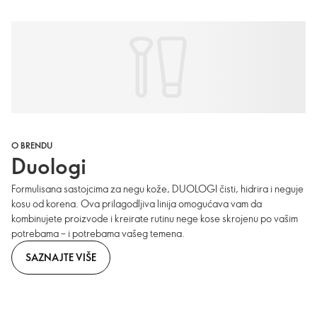
O BRENDU
Duologi
Formulisana sastojcima za negu kože, DUOLOGI čisti, hidrira i neguje
kosu od korena. Ova prilagodljiva linija omogućava vam da
kombinujete proizvode i kreirate rutinu nege kose skrojenu po vašim
potrebama – i potrebama vašeg temena.
SAZNAJTE VIŠE