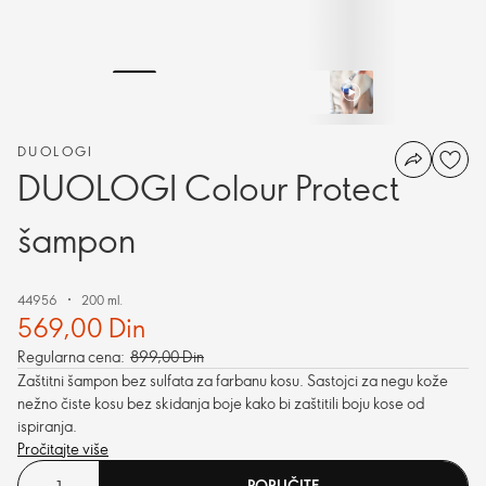
DUOLOGI
DUOLOGI Colour Protect
šampon
44956
200 ml.
569,00 Din
Regularna cena:
899,00 Din
Zaštitni šampon bez sulfata za farbanu kosu. Sastojci za negu kože
nežno čiste kosu bez skidanja boje kako bi zaštitili boju kose od
ispiranja.
Pročitajte više
PORUČITE