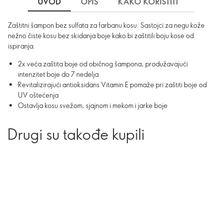
UVOD
OPIS
KAKO KORISTITI
SASTO
Zaštitni šampon bez sulfata za farbanu kosu. Sastojci za negu kože
nežno čiste kosu bez skidanja boje kako bi zaštitili boju kose od
ispiranja.
2x veća zaštita boje od običnog šampona, produžavajući
intenzitet boje do 7 nedelja
Revitalizirajući antioksidans Vitamin E pomaže pri zaštiti boje od
UV oštećenja
Ostavlja kosu svežom, sjajnom i mekom i jarke boje
Drugi su takođe kupili