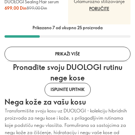
Glamurozno stilizovanje
DUOLOGI Sealing Hair serum
699,00 Din
899,00 Din
PORUČITE
Prikazano 7 od ukupno 25 proizvoda
PRIKAŽI VIŠE
Pronađite svoju DUOLOGI rutinu
nege kose
ISPUNITE UPITNIK
Nega kože za vašu kosu
Transformišite svoju kosu uz DUOLOGI - kolekciju hibridnih
proizvoda za negu kose i kože, s prilagodljivim rutinama
koje podstiču negu vlasišta. Formulirana sa sastojcima za
negu kože za čišćenje, hidrataciju i negu vaše kose od