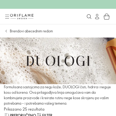
Brendovi abecednim redom
Formulisana sastojcima za negu kože, DUOLOGI čisti, hidrira i neguje
kosu od korena. Ova prilagodljiva linija omogućava vam da
kombinujete proizvode i kreirate rutinu nege kose skrojenu po vašim
potrebama – i potrebama vašeg temena.
Prikazano 25 rezultata
PREPORUČENO
FILTER