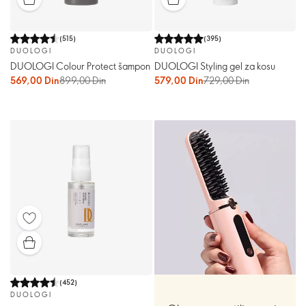
(
515
)
(
395
)
DUOLOGI
DUOLOGI
DUOLOGI Colour Protect šampon
DUOLOGI Styling gel za kosu
569,00 Din
899,00 Din
579,00 Din
729,00 Din
(
452
)
DUOLOGI