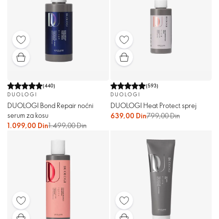
(
440
)
(
593
)
DUOLOGI
DUOLOGI
DUOLOGI Bond Repair noćni
DUOLOGI Heat Protect sprej
serum za kosu
639,00 Din
799,00 Din
1.099,00 Din
1.499,00 Din