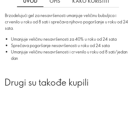
UVOD
OPIS
KAKO KORISTITI
SASTO
Brzodelujući gel za nesavršenosti umanjuje veličinu bubuljica i
crvenilo u roku od 8 sati i sprečava njihovo pogoršanje u roku od 24
sata.
Umanjuje veličinu nesavršenosti za 40% u roku od 24 sata
Sprečava pogoršanje nesavršenosti u roku od 24 sata
Umanjuje veličinu nesavršenosti i crvenilo u roku od 8 sati/jedan
dan
Drugi su takođe kupili