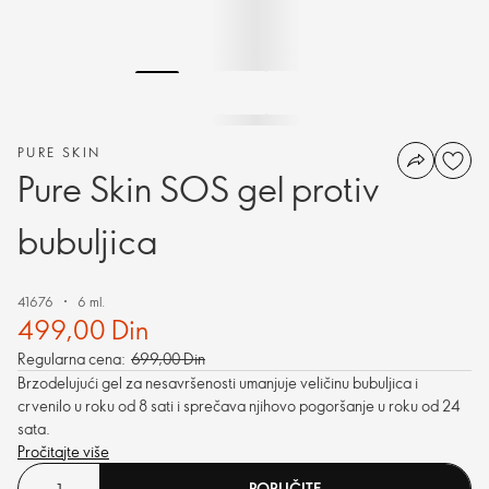
PURE SKIN
Pure Skin SOS gel protiv
bubuljica
41676
6 ml.
499,00 Din
Regularna cena:
699,00 Din
Brzodelujući gel za nesavršenosti umanjuje veličinu bubuljica i
crvenilo u roku od 8 sati i sprečava njihovo pogoršanje u roku od 24
sata.
Pročitajte više
PORUČITE