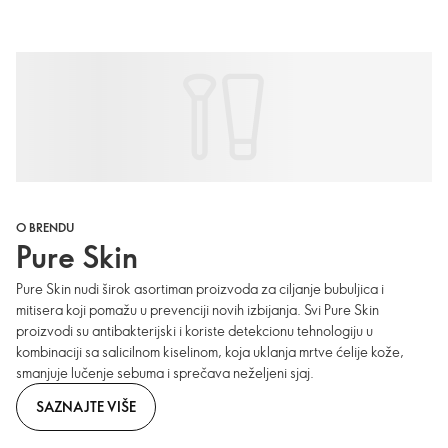
O BRENDU
Pure Skin
Pure Skin nudi širok asortiman proizvoda za ciljanje bubuljica i
mitisera koji pomažu u prevenciji novih izbijanja. Svi Pure Skin
proizvodi su antibakterijski i koriste detekcionu tehnologiju u
kombinaciji sa salicilnom kiselinom, koja uklanja mrtve ćelije kože,
smanjuje lučenje sebuma i sprečava neželjeni sjaj.
SAZNAJTE VIŠE