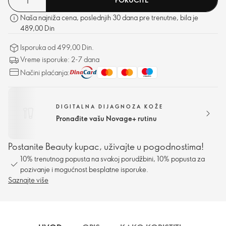
Naša najniža cena, poslednjih 30 dana pre trenutne, bila je
489,00 Din
Isporuka od 499,00 Din.
Vreme isporuke: 2-7 dana
Načini plaćanja:
DIGITALNA DIJAGNOZA KOŽE
Pronađite vašu Novage+ rutinu
Postanite Beauty kupac, uživajte u pogodnostima!
10% trenutnog popusta na svakoj porudžbini, 10% popusta za
pozivanje i mogućnost besplatne isporuke.
Saznajte više