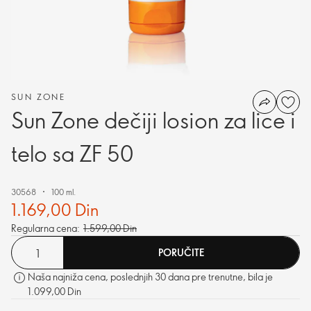
SUN ZONE
Sun Zone dečiji losion za lice i
telo sa ZF 50
30568
100 ml.
1.169,00 Din
Regularna cena:
1.599,00 Din
PORUČITE
Naša najniža cena, poslednjih 30 dana pre trenutne, bila je
1.099,00 Din