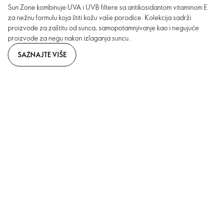
Sun Zone kombinuje UVA i UVB filtere sa antikosidantom vitaminom E
za nežnu formulu koja štiti kožu vaše porodice. Kolekcija sadrži
proizvode za zaštitu od sunca, samopotamnjivanje kao i negujuće
proizvode za negu nakon izlaganja suncu.
SAZNAJTE VIŠE