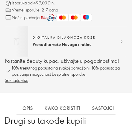
Isporuka od 499,00 Din.
Vreme isporuke: 2-7 dana
Načini plaćanja:
DIGITALNA DIJAGNOZA KOŽE
Pronađite vašu Novage+ rutinu
Postanite Beauty kupac, uživajte u pogodnostima!
10% trenutnog popusta na svakoj porudžbini, 10% popusta za
pozivanje i mogućnost besplatne isporuke.
Saznajte više
OPIS
KAKO KORISTITI
SASTOJCI
IN
Drugi su takođe kupili