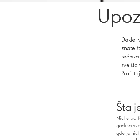
Upozn
Dakle, v
znate š
rečnika 
sve što 
Pročitaj
Šta j
Niche parfe
godina sve
gde je nic