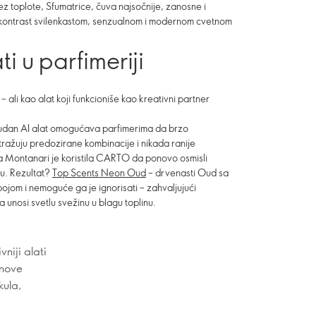
 toplote, Sfumatrice, čuva najsočnije, zanosne i
 kontrast svilenkastom, senzualnom i modernom cvetnom
ti u parfimeriji
– ali kao alat koji funkcioniše kao kreativni partner
udan AI alat omogućava parfimerima da brzo
tražuju predozirane kombinacije i nikada ranije
 Montanari je koristila CARTO da ponovo osmisli
ju. Rezultat?
Top Scents Neon Oud
– drvenasti Oud sa
ojom i nemoguće ga je ignorisati – zahvaljujući
 unosi svetlu svežinu u blagu toplinu.
niji alati
 nove
kula,