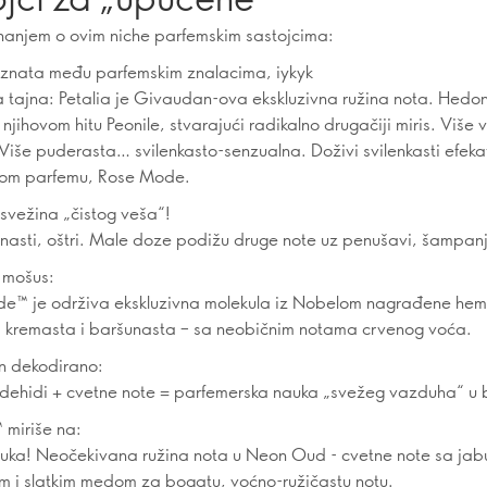
anjem o ovim niche parfemskim sastojcima:
oznata među parfemskim znalacima, iykyk
a tajna: Petalia je Givaudan-ova ekskluzivna ružina nota. Hedoni
njihovom hitu Peonile, stvarajući radikalno drugačiji miris. Više
 Više puderasta… svilenkasto-senzualna. Doživi svilenkasti efek
inom parfemu, Rose Mode.
 svežina „čistog veša“!
unasti, oštri. Male doze podižu druge note uz penušavi, šampanj
 mošus:
e™ je održiva ekskluzivna molekula iz Nobelom nagrađene hemi
, kremasta i baršunasta – sa neobičnim notama crvenog voća.
n dekodirano:
dehidi + cvetne note = parfemerska nauka „svežeg vazduha“ u b
miriše na:
buka! Neočekivana ružina nota u Neon Oud - cvetne note sa ja
 i slatkim medom za bogatu, voćno-ružičastu notu.