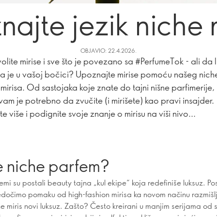
ajte jezik niche 
OBJAVIO: 22.4.2026.
olite mirise i sve što je povezano sa #PerfumeTok - ali da l
ta je u vašoj bočici? Upoznajte mirise pomoću našeg nich
mirisa. Od sastojaka koje znate do tajni nišne parfimerije, 
vam je potrebno da zvučite (i mirišete) kao pravi insajder.
te više i podignite svoje znanje o mirisu na viši nivo...
e niche parfem?
mi su postali beauty tajna „kul ekipe“ koja redefiniše luksuz. Po
dočimo pomaku od high-fashion mirisa ka novom načinu razmišl
he miris novi luksuz. Zašto? Često kreirani u manjim serijama od 