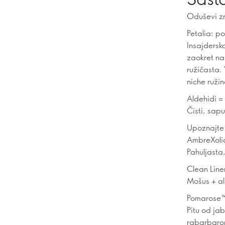
Oduševi zn
Petalia: p
Insajdersk
zaokret na 
ružičasta.
niche ruž
Aldehidi =
Čisti, sap
Upoznajte
AmbreXolid
Pahuljasta
Clean Line
Mošus + al
Pomarose™ 
Pitu od ja
rabarbarom