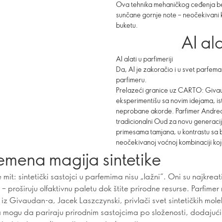
Ova tehnika mehaničkog ceđenja bez
sunčane gornje note – neočekivani
buketu.
AI ala
AI alati u parfimeriji
Da, AI je zakoračio i u svet parfema 
parfimeru.
Prelazeći granice uz CARTO: Giva
eksperimentišu sa novim idejama, is
neprobane akorde. Parfimer Andrea
tradicionalni Oud za novu generaci
primesama tamjana, u kontrastu sa b
neočekivanoj voćnoj kombinaciji koja
emena magija sintetike
mit: sintetički sastojci u parfemima nisu „lažni“. Oni su najkreativ
 – proširuju olfaktivnu paletu dok štite prirodne resurse. Parfimer
 iz Givaudan-a, Jacek Laszczynski, privlači svet sintetičkih mole
a mogu da pariraju prirodnim sastojcima po složenosti, dodajući