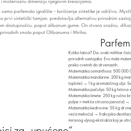
 i misterioznu dimenziju njegovim kreacijama.
e samo parfemsko igralište – korišćenje sintetike je održivo. Mysti
o prvi sintetički tamjan, predstavlja alternativu prirodnim sasto
m dostupnošću, poput olibanum gume. On stvara snažnu, difuz
 prirodnih smola poput Olibanuma i Miriha.
Parfem
Koliko latica? Da, svaki mililitar či
prirodnih sastojaka. Evo male mate
preko cvetnih do drvenastih…
Matematika osmanthusa: 500.000.00
Matematika mandarine: 200 kg man
toplote) → 1 kg aromatičnog ulja. 
Matematika pačulija: 50 kg listova 
Matematika limete: 250 kg ručno bra
pulpe = mekša citrusna jasnoća) → 1
Matematika kedrovine: 55 kg drvne p
veća mekoća) → frakcijska destilacij
mirisnog uljnog ekstrakta koji je ult
ojci za „upućene“