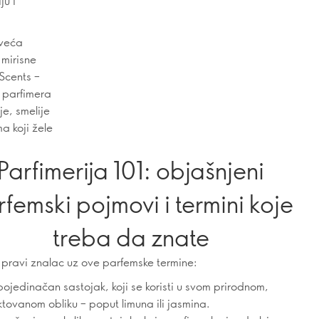
ju i
 veća
 mirisne
Scents –
 parfimera
je, smelije
a koji žele
Parfimerija 101: objašnjeni
femski pojmovi i termini koje
treba da znate
 pravi znalac uz ove parfemske termine:
ojedinačan sastojak, koji se koristi u svom prirodnom,
ktovanom obliku – poput limuna ili jasmina.