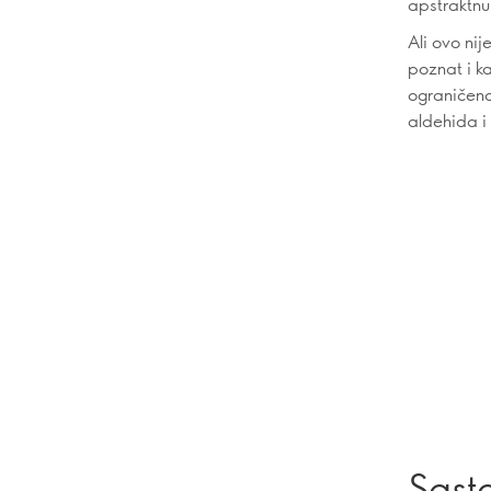
apstraktnu
Ali ovo nij
poznat i ka
ograničeno
aldehida i
Sast