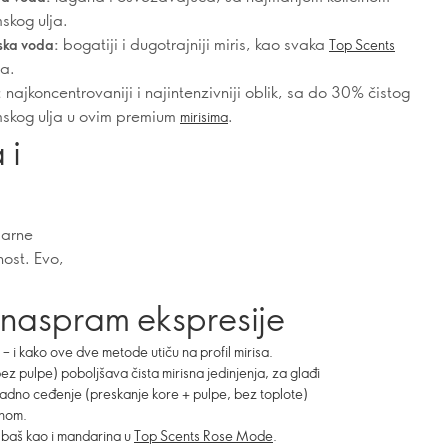
skog ulja.
bogatiji i dugotrajniji miris, kao svaka
ska voda:
Top Scents
ja.
najkoncentrovaniji i najintenzivniji oblik, sa do 30% čistog
:
skog ulja u ovim premium
.
mirisima
 i
parne
nost. Evo,
a naspram ekspresije
– i kako ove dve metode utiču na profil mirisa.
ez pulpe) poboljšava čista mirisna jedinjenja, za glađi
hladno ceđenje (preskanje kore + pulpe, bez toplote)
inom.
i, baš kao i mandarina u
Top Scents Rose Mode
.