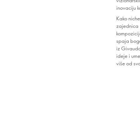
vizionarski
inovaciju 
Kako niche
zajednica 
kompozicij
spaja boga
iz Givauda
ideje i um
više od sv