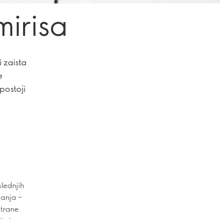
mirisa
i zaista
e
postoji
slednjih
janja –
strane