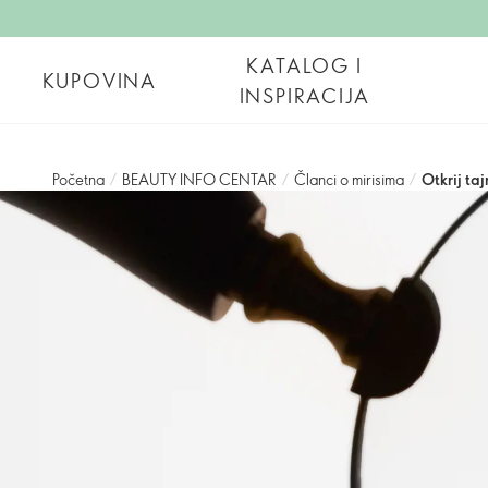
KATALOG I
KUPOVINA
INSPIRACIJA
Početna
/
BEAUTY INFO CENTAR
/
Članci o mirisima
/
Otkrij ta