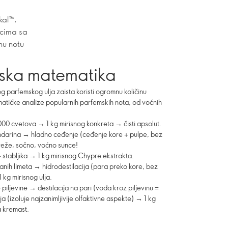
kal™,
jcima sa
nu notu
ska matematika
stog parfemskog ulja zaista koristi ogromnu količinu
matičke analize popularnih parfemskih nota, od voćnih
0 cvetova → 1 kg mirisnog konkreta → čisti apsolut.
darina → hladno ceđenje (ceđenje kore + pulpe, bez
Sveže, sočno, voćno sunce!
+ stabljika → 1 kg mirisnog Chypre ekstrakta.
nih limeta → hidrodestilacija (para preko kore, bez
 kg mirisnog ulja.
iljevine → destilacija na pari (voda kroz piljevinu =
a (izoluje najzanimljivije olfaktivne aspekte) → 1 kg
ra kremast.