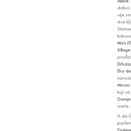
Akord:
dobio 
ulje s
dve kl
Stemon
kokosa
Miris (
Sillage
prođe
Difuzij
Dry-do
nanoše
Mirisni
koji s
Gornje,
osete,
A da l
parfem
Toalet