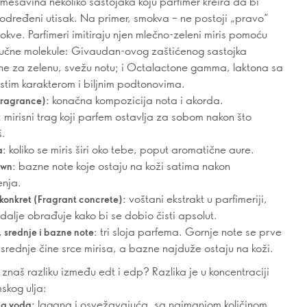
mešavina nekoliko sastojaka koju parfimer kreira da bi
određeni utisak. Na primer, smokva – ne postoji „pravo“
mokve. Parfimeri imitiraju njen mlečno-zeleni miris pomoću
jučne molekule: Givaudan-ovog zaštićenog sastojka
e za zelenu, svežu notu; i Octalactone gamma, laktona sa
stim karakterom i biljnim podtonovima.
konačna kompozicija nota i akorda.
Fragrance):
mirisni trag koji parfem ostavlja za sobom nakon što
:
š.
koliko se miris širi oko tebe, poput aromatične aure.
a:
bazne note koje ostaju na koži satima nakon
wn:
nja.
voštani ekstrakt u parfimeriji,
 konkret (Fragrant concrete):
e dalje obrađuje kako bi se dobio čisti apsolut.
tri sloja parfema. Gornje note se prve
 srednje i bazne note:
 srednje čine srce mirisa, a bazne najduže ostaju na koži.
i znaš razliku između edt i edp? Razlika je u koncentraciji
skog ulja:
lagana i osvežavajuća, sa najmanjom količinom
na voda: