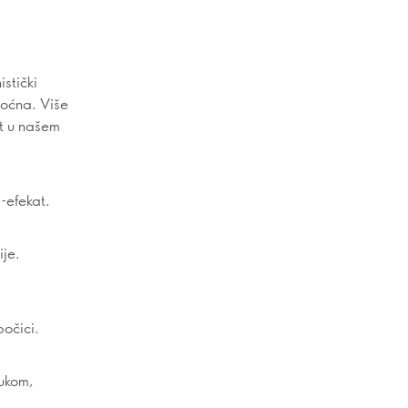
stički
 voćna. Više
at u našem
-efekat.
je.
očici.
bukom,