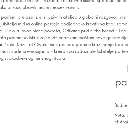
h parfimera, ovi mirisi razbijaju olfaktivne klišee, spajajući emoci
kako bi kožu obavili nečim neočekivanim.
 parfemi prelaze iz ekskluzivnih ateljea u globalni razgovor, sve
ljubitelja mirisa online postaje podjednako kreativna kao i same
e. U okviru ovog niche pokreta, Oriflame prvi niche brend – Top 
to parfemsko iskustvo sa vizionarskom maštom nove generacije
n škole. Rezultat? Svaki miris pomera granice kroz manje tradici
etnost vođenu emocijama – kreiran za radoznale ljubitelje parfem
og svakodnevnog mirisnog rituala.
par
Budite
p
Nota:
ekstra