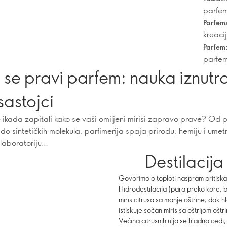
parfem
Parfem
kreaci
Parfem
parfem
se pravi parfem: nauka iznutra
 sastojci
se ikada zapitali kako se vaši omiljeni mirisi zapravo prave? Od 
 do sintetičkih molekula, parfimerija spaja prirodu, hemiju i umet
 laboratoriju…
Destilacij
Govorimo o toploti naspram pritiska 
Hidrodestilacija (para preko kore, b
miris citrusa sa manje oštrine; dok 
istiskuje sočan miris sa oštrijom oštr
Većina citrusnih ulja se hladno ced