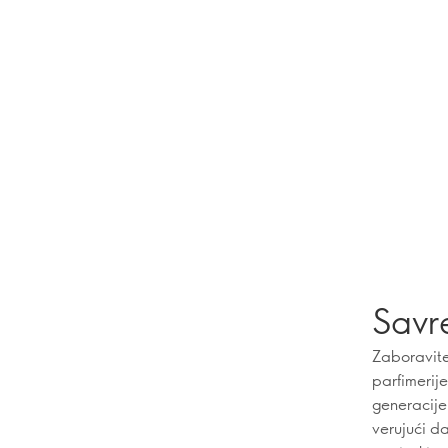
Savr
Zaboravite 
parfimerije
generacije
verujući d