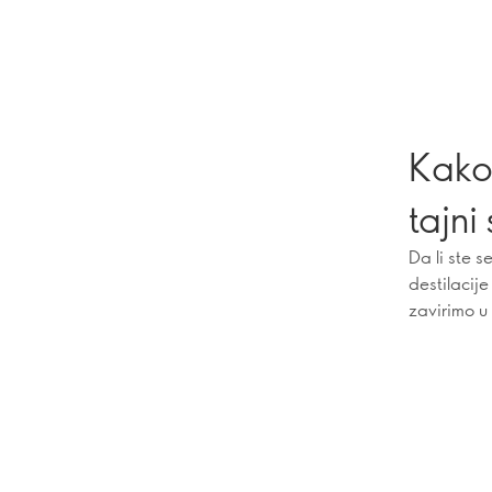
Kako 
tajni
Da li ste 
destilacije
zavirimo u