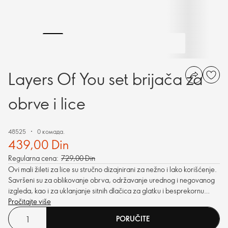
Layers Of You set brijača za
obrve i lice
48525
0 комада.
439,00 Din
Regularna cena:
729,00 Din
Ovi mali žileti za lice su stručno dizajnirani za nežno i lako korišćenje.
Savršeni su za oblikovanje obrva, održavanje urednog i negovanog
izgleda, kao i za uklanjanje sitnih dlačica za glatku i besprekornu
kožu.
Pročitajte više
PORUČITE