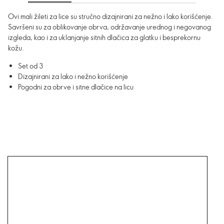
Ovi mali žileti za lice su stručno dizajnirani za nežno i lako korišćenje.
Savršeni su za oblikovanje obrva, održavanje urednog i negovanog
izgleda, kao i za uklanjanje sitnih dlačica za glatku i besprekornu
kožu.
Set od 3
Dizajnirani za lako i nežno korišćenje
Pogodni za obrve i sitne dlačice na licu