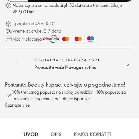
Naša najniža cena, poslednjih 30 dana pre trenutne, bila je
289,00 Din
Isporuka od 499,00 Din.
Vreme isporuke: 2-7 dana
Načini plaćanja:
DIGITALNA DIJAGNOZA KOŽE
Pronađite vašu Novage+ rutinu
Postanite Beauty kupac, uživajte u pogodnostima!
10% trenutnog popusta na svakoj porudžbini, 10% popusta za
pozivanje i mogućnost besplatne isporuke.
Saznajte više
UVOD
OPIS
KAKO KORISTITI
INFOR