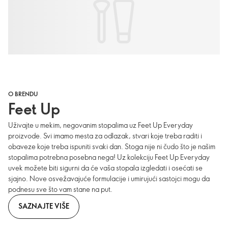
O BRENDU
Feet Up
Uživajte u mekim, negovanim stopalima uz Feet Up Everyday
proizvode. Svi imamo mesta za odlazak, stvari koje treba raditi i
obaveze koje treba ispuniti svaki dan. Stoga nije ni čudo što je našim
stopalima potrebna posebna nega! Uz kolekciju Feet Up Everyday
uvek možete biti sigurni da će vaša stopala izgledati i osećati se
sjajno. Nove osvežavajuće formulacije i umirujući sastojci mogu da
podnesu sve što vam stane na put.
SAZNAJTE VIŠE