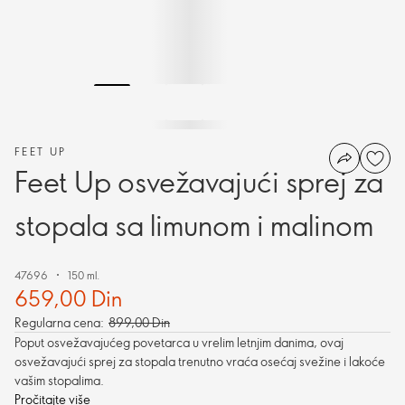
FEET UP
Feet Up osvežavajući sprej za
stopala sa limunom i malinom
47696
150 ml.
659,00 Din
Regularna cena:
899,00 Din
Poput osvežavajućeg povetarca u vrelim letnjim danima, ovaj
osvežavajući sprej za stopala trenutno vraća osećaj svežine i lakoće
vašim stopalima.
Pročitajte više