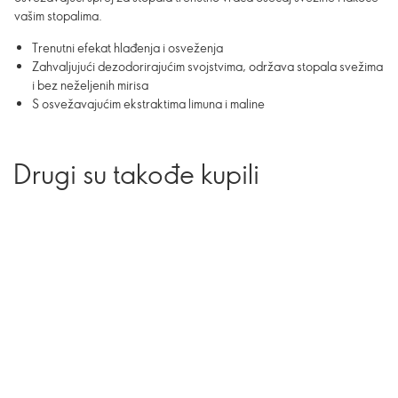
vašim stopalima.
Trenutni efekat hlađenja i osveženja
Zahvaljujući dezodorirajućim svojstvima, održava stopala svežima
i bez neželjenih mirisa
S osvežavajućim ekstraktima limuna i maline
Drugi su takođe kupili