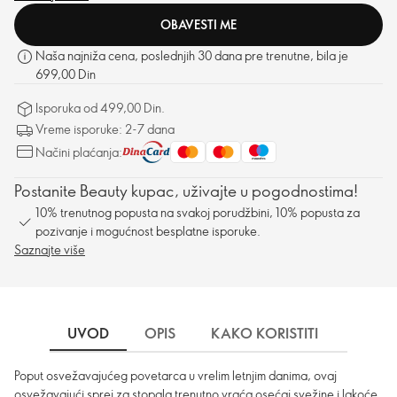
OBAVESTI ME
Naša najniža cena, poslednjih 30 dana pre trenutne, bila je
699,00 Din
Isporuka od 499,00 Din.
Vreme isporuke: 2-7 dana
Načini plaćanja:
Postanite Beauty kupac, uživajte u pogodnostima!
10% trenutnog popusta na svakoj porudžbini, 10% popusta za
pozivanje i mogućnost besplatne isporuke.
Saznajte više
UVOD
OPIS
KAKO KORISTITI
SASTO
Poput osvežavajućeg povetarca u vrelim letnjim danima, ovaj
osvežavajući sprej za stopala trenutno vraća osećaj svežine i lakoće