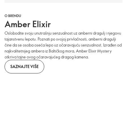
O BRENDU
Amber Elixir
Oslobodite svoju unutrašnju senzualnost uz amberni dragulj i njegovu
tajanstvenu lepotu. Poznati po svojoj privlačnosti, amberni dragulji
čine da se osoba oseća lepo uz očaravajuću senzualnost. Izrađen od
najkvalitetnijeg ambera iz Baltičkog mora, Amber Elixir Mystery
otkriva tajne ovog očaravajućeg dragog kamena.
SAZNAJTE VIŠE