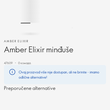
AMBER ELIXIR
Amber Elixir minđuše
47609
0 комада.
Ovaj proizvod više nije dostupan, ali ne brinite - imamo
odlične alternative!
Preporučene alternative