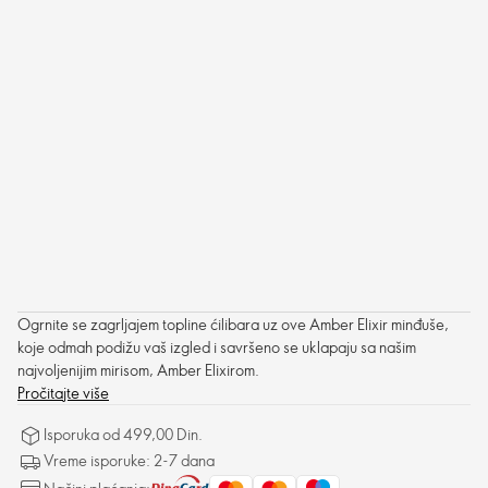
Ogrnite se zagrljajem topline ćilibara uz ove Amber Elixir minđuše,
koje odmah podižu vaš izgled i savršeno se uklapaju sa našim
najvoljenijim mirisom, Amber Elixirom.
Pročitajte više
Isporuka od 499,00 Din.
Vreme isporuke: 2-7 dana