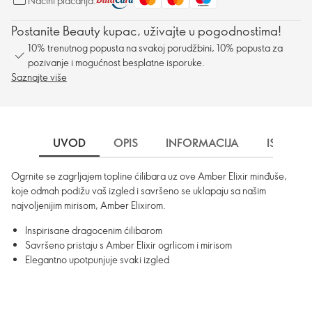
Načini plaćanja:
Postanite Beauty kupac, uživajte u pogodnostima!
10% trenutnog popusta na svakoj porudžbini, 10% popusta za
pozivanje i mogućnost besplatne isporuke.
Saznajte više
UVOD
OPIS
INFORMACIJA
ISPORU
Ogrnite se zagrljajem topline ćilibara uz ove Amber Elixir minđuše,
koje odmah podižu vaš izgled i savršeno se uklapaju sa našim
najvoljenijim mirisom, Amber Elixirom.
Inspirisane dragocenim ćilibarom
Savršeno pristaju s Amber Elixir ogrlicom i mirisom
Elegantno upotpunjuje svaki izgled