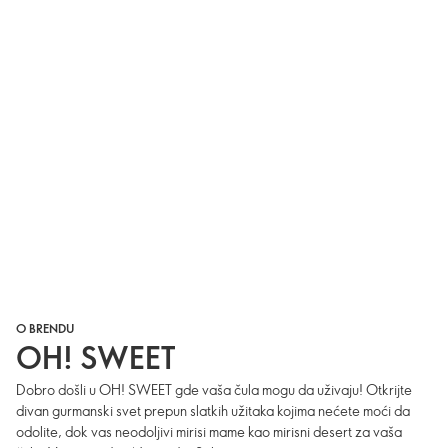
O BRENDU
OH! SWEET
Dobro došli u OH! SWEET gde vaša čula mogu da uživaju! Otkrijte
divan gurmanski svet prepun slatkih užitaka kojima nećete moći da
odolite, dok vas neodoljivi mirisi mame kao mirisni desert za vaša