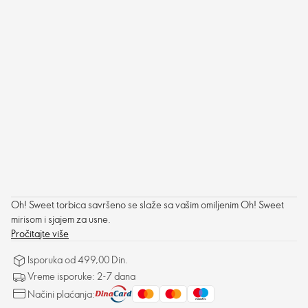
Oh! Sweet torbica savršeno se slaže sa vašim omiljenim Oh! Sweet
mirisom i sjajem za usne.
Pročitajte više
Isporuka od 499,00 Din.
Vreme isporuke: 2-7 dana
Načini plaćanja: