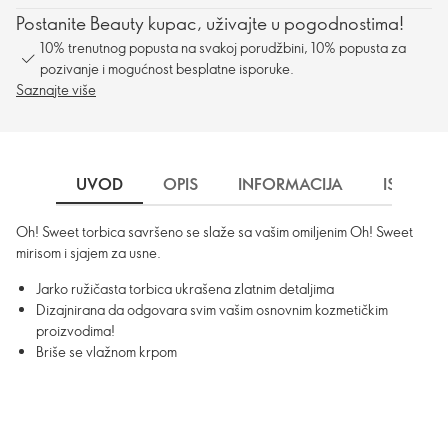
Postanite Beauty kupac, uživajte u pogodnostima!
10% trenutnog popusta na svakoj porudžbini, 10% popusta za
pozivanje i mogućnost besplatne isporuke.
Saznajte više
UVOD
OPIS
INFORMACIJA
ISPORU
Oh! Sweet torbica savršeno se slaže sa vašim omiljenim Oh! Sweet
mirisom i sjajem za usne.
Jarko ružičasta torbica ukrašena zlatnim detaljima
Dizajnirana da odgovara svim vašim osnovnim kozmetičkim
proizvodima!
Briše se vlažnom krpom