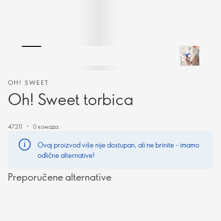
OH! SWEET
Oh! Sweet torbica
47211
0 комада.
Ovaj proizvod više nije dostupan, ali ne brinite - imamo
odlične alternative!
Preporučene alternative