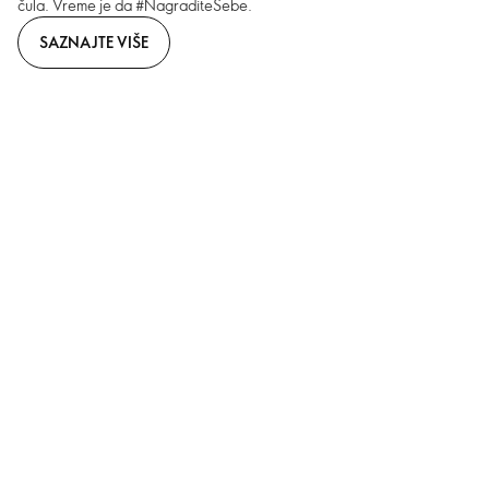
čula. Vreme je da #NagraditeSebe.
SAZNAJTE VIŠE