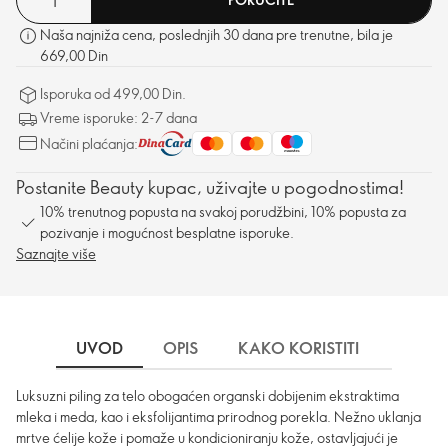
Naša najniža cena, poslednjih 30 dana pre trenutne, bila je
669,00 Din
Isporuka od 499,00 Din.
Vreme isporuke: 2-7 dana
Načini plaćanja:
Postanite Beauty kupac, uživajte u pogodnostima!
10% trenutnog popusta na svakoj porudžbini, 10% popusta za
pozivanje i mogućnost besplatne isporuke.
Saznajte više
UVOD
OPIS
KAKO KORISTITI
SASTO
Luksuzni piling za telo obogaćen organski dobijenim ekstraktima
mleka i meda, kao i eksfolijantima prirodnog porekla. Nežno uklanja
mrtve ćelije kože i pomaže u kondicioniranju kože, ostavljajući je