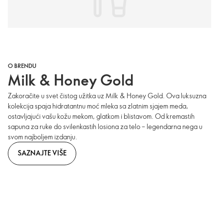
O BRENDU
Milk & Honey Gold
Zakoračite u svet čistog užitka uz Milk & Honey Gold. Ova luksuzna
kolekcija spaja hidratantnu moć mleka sa zlatnim sjajem meda,
ostavljajući vašu kožu mekom, glatkom i blistavom. Od kremastih
sapuna za ruke do svilenkastih losiona za telo – legendarna nega u
svom najboljem izdanju.
SAZNAJTE VIŠE