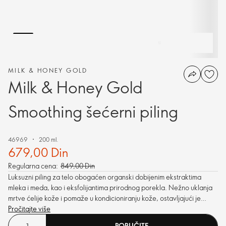
MILK & HONEY GOLD
Milk & Honey Gold
Smoothing šećerni piling
46969
200 ml.
679,00 Din
Regularna cena:
849,00 Din
Luksuzni piling za telo obogaćen organski dobijenim ekstraktima
mleka i meda, kao i eksfolijantima prirodnog porekla. Nežno uklanja
mrtve ćelije kože i pomaže u kondicioniranju kože, ostavljajući je
glatkom, mekom, elastičnom i predivno mirisnom.
Pročitajte više
PORUČITE