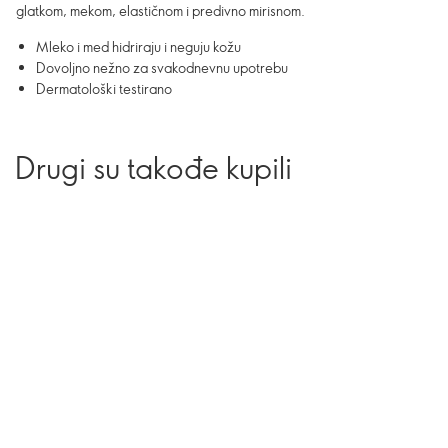
glatkom, mekom, elastičnom i predivno mirisnom.
Mleko i med hidriraju i neguju kožu
Dovoljno nežno za svakodnevnu upotrebu
Dermatološki testirano
Drugi su takođe kupili