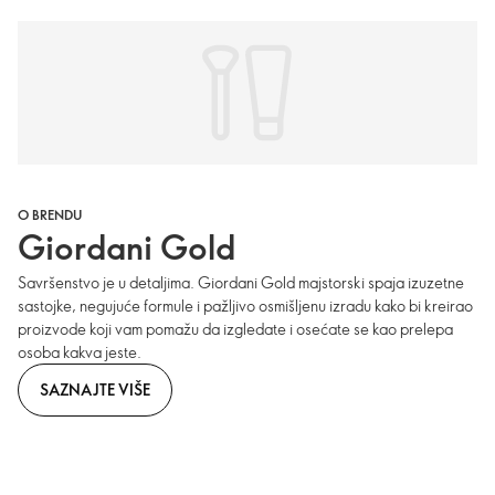
O BRENDU
Giordani Gold
Savršenstvo je u detaljima. Giordani Gold majstorski spaja izuzetne
sastojke, negujuće formule i pažljivo osmišljenu izradu kako bi kreirao
proizvode koji vam pomažu da izgledate i osećate se kao prelepa
osoba kakva jeste.
SAZNAJTE VIŠE