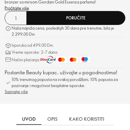
bronzer sa mirisom Giordani Gold Essenza parfema!
Pročitajte više
PORUČITE
Naša najniža cena, poslednjih 30 dana pre trenutne, bila je
2.299,00 Din
Isporuka od 499,00 Din.
Vreme isporuke: 2-7 dana
Načini plaćanja:
Postanite Beauty kupac, uživajte u pogodnostima!
10% trenutnog popusta na svakoj porudžbini, 10% popusta za
pozivanje i mogućnost besplatne isporuke.
Saznajte više
UVOD
OPIS
KAKO KORISTITI
SASTO