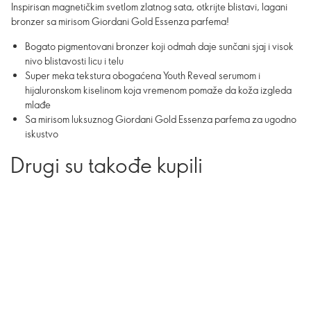
Inspirisan magnetičkim svetlom zlatnog sata, otkrijte blistavi, lagani
bronzer sa mirisom Giordani Gold Essenza parfema!
Bogato pigmentovani bronzer koji odmah daje sunčani sjaj i visok
nivo blistavosti licu i telu
Super meka tekstura obogaćena Youth Reveal serumom i
hijaluronskom kiselinom koja vremenom pomaže da koža izgleda
mlađe
Sa mirisom luksuznog Giordani Gold Essenza parfema za ugodno
iskustvo
Drugi su takođe kupili