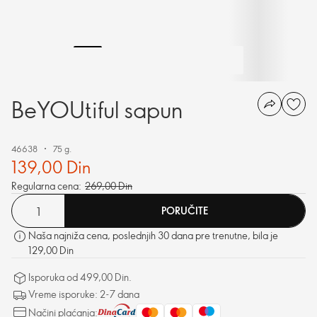
BeYOUtiful sapun
46638
75 g.
139,00 Din
Regularna cena:
269,00 Din
PORUČITE
Naša najniža cena, poslednjih 30 dana pre trenutne, bila je
129,00 Din
Isporuka od 499,00 Din.
Vreme isporuke: 2-7 dana
Načini plaćanja: