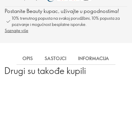
Postanite Beauty kupac, uživajte u pogodnostima!
10% trenutnog popusta na svakoj porudžbini, 10% popusta za
pozivanje i mogućnost besplatne isporuke.
Saznajte više
OPIS
SASTOJCI
INFORMACIJA
ISP
Drugi su takođe kupili