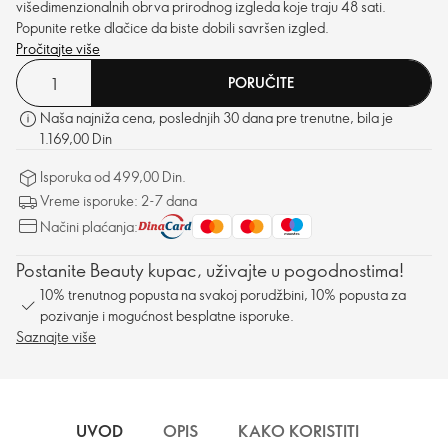
višedimenzionalnih obrva prirodnog izgleda koje traju 48 sati.
Popunite retke dlačice da biste dobili savršen izgled.
Pročitajte više
PORUČITE
Naša najniža cena, poslednjih 30 dana pre trenutne, bila je
1.169,00 Din
Isporuka od 499,00 Din.
Vreme isporuke: 2-7 dana
Načini plaćanja:
Postanite Beauty kupac, uživajte u pogodnostima!
10% trenutnog popusta na svakoj porudžbini, 10% popusta za
pozivanje i mogućnost besplatne isporuke.
Saznajte više
UVOD
OPIS
KAKO KORISTITI
SASTO