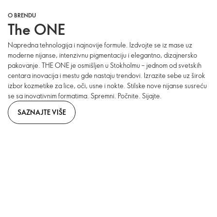
O BRENDU
The ONE
Napredna tehnologija i najnovije formule. Izdvojte se iz mase uz
moderne nijanse, intenzivnu pigmentaciju i elegantno, dizajnersko
pakovanje. THE ONE je osmišljen u Stokholmu – jednom od svetskih
centara inovacija i mestu gde nastaju trendovi. Izrazite sebe uz širok
izbor kozmetike za lice, oči, usne i nokte. Stilske nove nijanse susreću
se sa inovativnim formatima. Spremni. Počnite. Sijajte.
SAZNAJTE VIŠE