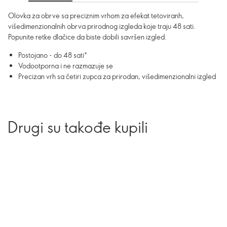
Olovka za obrve sa preciznim vrhom za efekat tetoviranh,
višedimenzionalnih obrva prirodnog izgleda koje traju 48 sati.
Popunite retke dlačice da biste dobili savršen izgled.
Postojano - do 48 sati*
Vodootporna i ne razmazuje se
Precizan vrh sa četiri zupca za prirodan, višedimenzionalni izgled
Drugi su takođe kupili