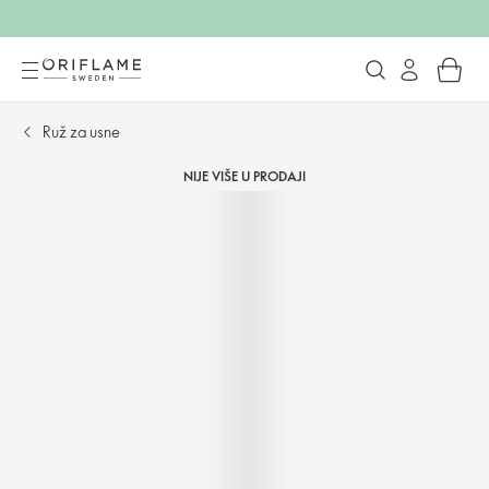
Ruž za usne
NIJE VIŠE U PRODAJI