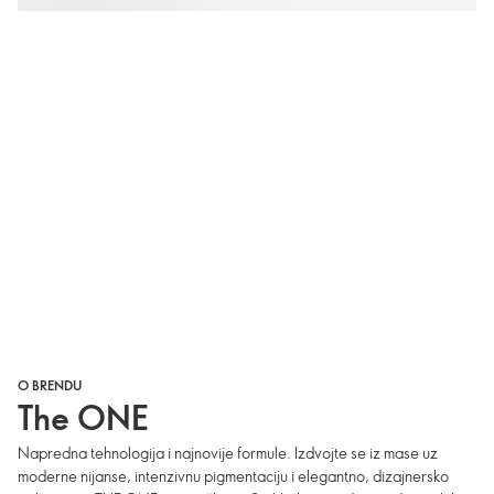
O BRENDU
The ONE
Napredna tehnologija i najnovije formule. Izdvojte se iz mase uz
moderne nijanse, intenzivnu pigmentaciju i elegantno, dizajnersko