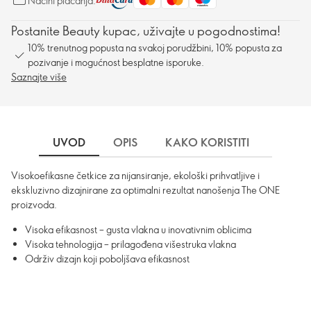
Načini plaćanja:
Postanite Beauty kupac, uživajte u pogodnostima!
10% trenutnog popusta na svakoj porudžbini, 10% popusta za
pozivanje i mogućnost besplatne isporuke.
Saznajte više
UVOD
OPIS
KAKO KORISTITI
INFOR
Visokoefikasne četkice za nijansiranje, ekološki prihvatljive i
ekskluzivno dizajnirane za optimalni rezultat nanošenja The ONE
proizvoda.
Visoka efikasnost – gusta vlakna u inovativnim oblicima
Visoka tehnologija – prilagođena višestruka vlakna
Održiv dizajn koji poboljšava efikasnost