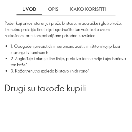
UVOD
OPIS
KAKO KORISTITI
SASTO
Puder koji prkosi starenju i pruža blistavu, mladalačku i glatku kožu.
Trenutno prekrijte fine linije i ujednačite ton vaše kože ovom
raskošnom formulom poboljšane prirodne završnice.
1. Obogaćen prebiotičkim serumom, zaštitnim štitom koji prkosi
starenju i vitaminom E
2. Zaglađuje i bluruje fine linije, prekriva tamne mrlje i ujednačava
ton kože*
3. Koža trenutno izgleda blistavo i hidrirano*
Drugi su takođe kupili