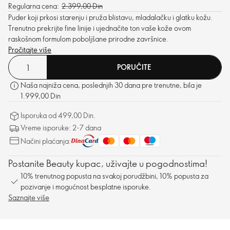
Regularna cena:
2.399,00 Din
Puder koji prkosi starenju i pruža blistavu, mladalačku i glatku kožu.
Trenutno prekrijte fine linije i ujednačite ton vaše kože ovom
raskošnom formulom poboljšane prirodne završnice.
Pročitajte više
PORUČITE
Naša najniža cena, poslednjih 30 dana pre trenutne, bila je
1.999,00 Din
Isporuka od 499,00 Din.
Vreme isporuke: 2-7 dana
Načini plaćanja:
Postanite Beauty kupac, uživajte u pogodnostima!
10% trenutnog popusta na svakoj porudžbini, 10% popusta za
pozivanje i mogućnost besplatne isporuke.
Saznajte više