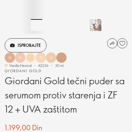
ISPROBAJTE
Vanilla Neutral
42236
30 ml.
GIORDANI GOLD
Giordani Gold tečni puder sa
serumom protiv starenja i ZF
12 + UVA zaštitom
1.199,00 Din