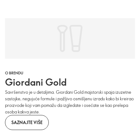
O BRENDU
Giordani Gold
Savršenstvo je u detaljima. Giordani Gold majstorski spaja izuzetne
sastojke, negujuće formule i pažljivo osmišljenu izradu kako bi kreirao
proizvode koji vam pomažu da izgledate i osećate se kao prelepa
osoba kakva jeste.
SAZNAJTE VIŠE