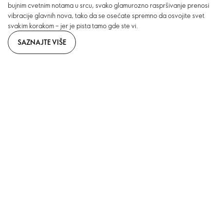
bujnim cvetnim notama u srcu, svako glamurozno raspršivanje prenosi
vibracije glavnih nova, tako da se osećate spremno da osvojite svet
svakim korakom – jer je pista tamo gde ste vi.
SAZNAJTE VIŠE