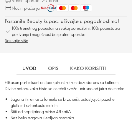
Vreme isporuke: 2-7 dana
Načini plaćanja:
Postanite Beauty kupac, uživajte u pogodnostima!
10% trenutnog popusta na svakoj porudžbini, 10% popusta za
pozivanje i mogućnost besplatne isporuke.
Saznajte više
UVOD
OPIS
KAKO KORISTITI
SASTO
Efikasan parfimisani antiperspirant rol-on dezodorans sa kultnom
Divine notom, kako biste se osećali sveže i mirisno od jutra do mraka.
Lagana i kremasta formula se brzo suši, ostavljajući pazuhe
glatkim i svilenkasto mekim
Štiti od neprijatnog mirisa 48 sati∆
Bez belih tragova i lepljivih ostataka