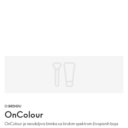
O BRENDU
OnColour
OnColour je neodoljiva šminka sa širokim spektrom živopisnih boja