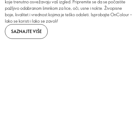
koje trenutno osvežavaju vaš izgled. Pripremite se da se počastite
pažljivo odabranom šminkom za lice, oči, usne i nokte. Živopisne
boje, kvalitet i vrednost kojima je teško odoleti. Isprobajte OnColour –
lako se koristi i lako se zavoli!
SAZNAJTE VIŠE