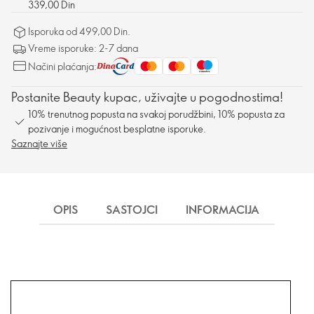
339,00 Din
Isporuka od 499,00 Din.
Vreme isporuke: 2-7 dana
Načini plaćanja:
Postanite Beauty kupac, uživajte u pogodnostima!
10% trenutnog popusta na svakoj porudžbini, 10% popusta za
pozivanje i mogućnost besplatne isporuke.
Saznajte više
OPIS
SASTOJCI
INFORMACIJA
ISP