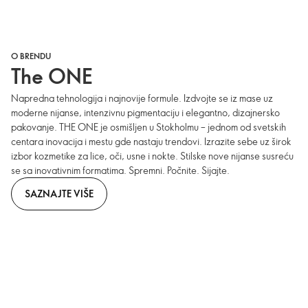
O BRENDU
The ONE
Napredna tehnologija i najnovije formule. Izdvojte se iz mase uz
moderne nijanse, intenzivnu pigmentaciju i elegantno, dizajnersko
pakovanje. THE ONE je osmišljen u Stokholmu – jednom od svetskih
centara inovacija i mestu gde nastaju trendovi. Izrazite sebe uz širok
izbor kozmetike za lice, oči, usne i nokte. Stilske nove nijanse susreću
se sa inovativnim formatima. Spremni. Počnite. Sijajte.
SAZNAJTE VIŠE