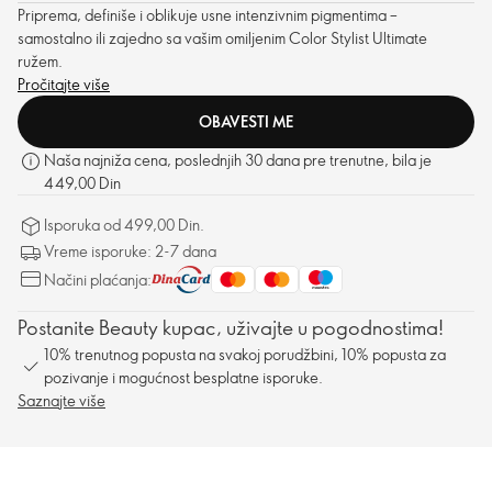
Priprema, definiše i oblikuje usne intenzivnim pigmentima –
samostalno ili zajedno sa vašim omiljenim Color Stylist Ultimate
ružem.
Pročitajte više
OBAVESTI ME
Naša najniža cena, poslednjih 30 dana pre trenutne, bila je
449,00 Din
Isporuka od 499,00 Din.
Vreme isporuke: 2-7 dana
Načini plaćanja:
Postanite Beauty kupac, uživajte u pogodnostima!
10% trenutnog popusta na svakoj porudžbini, 10% popusta za
pozivanje i mogućnost besplatne isporuke.
Saznajte više