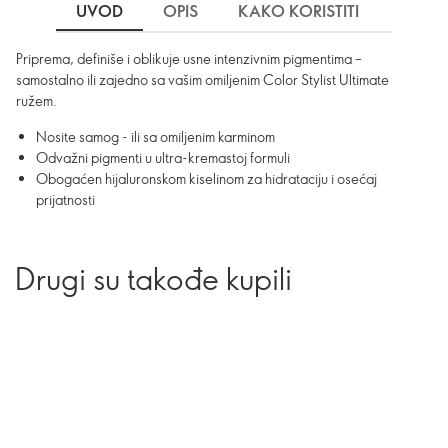
UVOD
OPIS
KAKO KORISTITI
SASTO
Priprema, definiše i oblikuje usne intenzivnim pigmentima –
samostalno ili zajedno sa vašim omiljenim Color Stylist Ultimate
ružem.
Nosite samog - ili sa omiljenim karminom
Odvažni pigmenti u ultra-kremastoj formuli
Obogaćen hijaluronskom kiselinom za hidrataciju i osećaj
prijatnosti
Drugi su takođe kupili