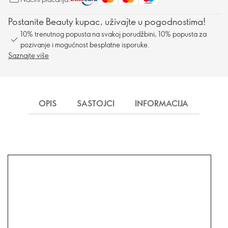
Postanite Beauty kupac, uživajte u pogodnostima!
10% trenutnog popusta na svakoj porudžbini, 10% popusta za
pozivanje i mogućnost besplatne isporuke.
Saznajte više
OPIS
SASTOJCI
INFORMACIJA
ISP