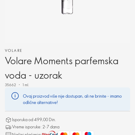
VOLARE
Volare Moments parfemska
voda - uzorak
35662
1 ml.
Ovaj proizvod više nije dostupan, ali ne brinite - imamo
odlične alternative!
Isporuka od 499,00 Din.
Vreme isporuke: 2-7 dana
Načini plaćanja: