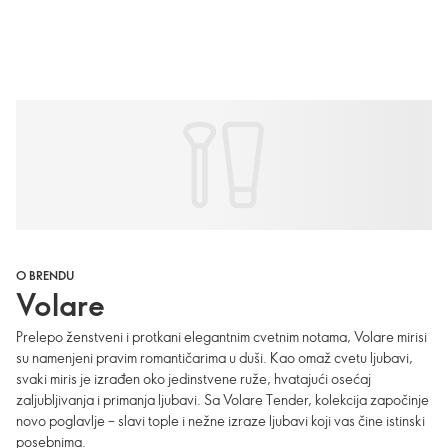
O BRENDU
Volare
Prelepo ženstveni i protkani elegantnim cvetnim notama, Volare mirisi
su namenjeni pravim romantičarima u duši. Kao omaž cvetu ljubavi,
svaki miris je izrađen oko jedinstvene ruže, hvatajući osećaj
zaljubljivanja i primanja ljubavi. Sa Volare Tender, kolekcija započinje
novo poglavlje – slavi tople i nežne izraze ljubavi koji vas čine istinski
posebnima.