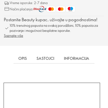
Vreme isporuke: 2-7 dana
Načini plaćanja:
Postanite Beauty kupac, uživajte u pogodnostima!
10% trenutnog popusta na svakoj porudžbini, 10% popusta za
pozivanje i mogućnost besplatne isporuke.
Saznajte više
OPIS
SASTOJCI
INFORMACIJA
ISP