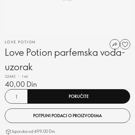
LOVE POTION
Love Potion parfemska voda-
uzorak
22443
1 ml.
40,00 Din
PORUČITE
POTPUNI PODACI O PROIZVODIMA
Isporuka od 499,00 Din.