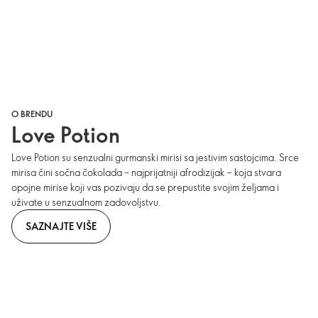
O BRENDU
Love Potion
Love Potion su senzualni gurmanski mirisi sa jestivim sastojcima. Srce
mirisa čini sočna čokolada – najprijatniji afrodizijak – koja stvara
opojne mirise koji vas pozivaju da se prepustite svojim željama i
uživate u senzualnom zadovoljstvu.
SAZNAJTE VIŠE