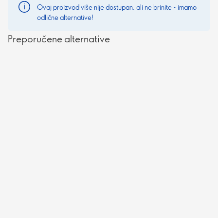
Ovaj proizvod više nije dostupan, ali ne brinite - imamo
odlične alternative!
Preporučene alternative