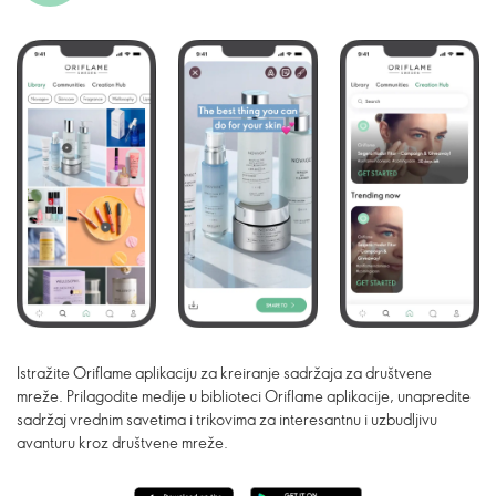
Istražite Oriflame aplikaciju za kreiranje sadržaja za društvene
mreže. Prilagodite medije u biblioteci Oriflame aplikacije, unapredite
sadržaj vrednim savetima i trikovima za interesantnu i uzbudljivu
avanturu kroz društvene mreže.