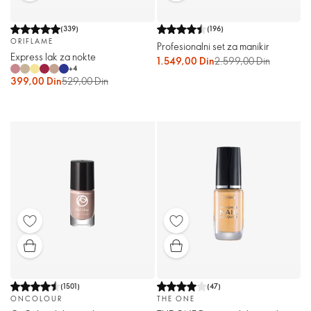
(
339
)
(
196
)
ORIFLAME
Profesionalni set za manikir
Express lak za nokte
1.549,00 Din
2.599,00 Din
+
4
399,00 Din
529,00 Din
(
1501
)
(
47
)
ONCOLOUR
THE ONE