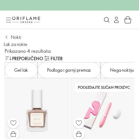
Nokti
Lak za nokte
Prikazano 4 rezultata
PREPORUČENO
FILTER
Gel lak
Podloga i gornji premaz
Nega noktiju
POGLEDAJTE SLIČAN PROIZVOD