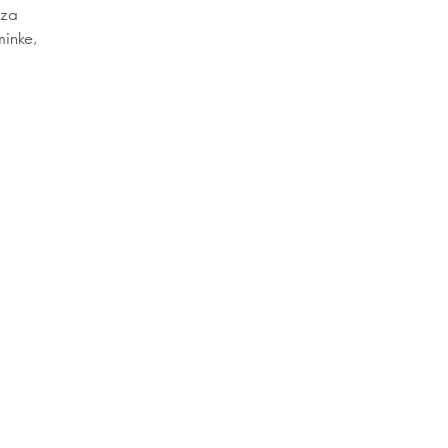
 za
minke,