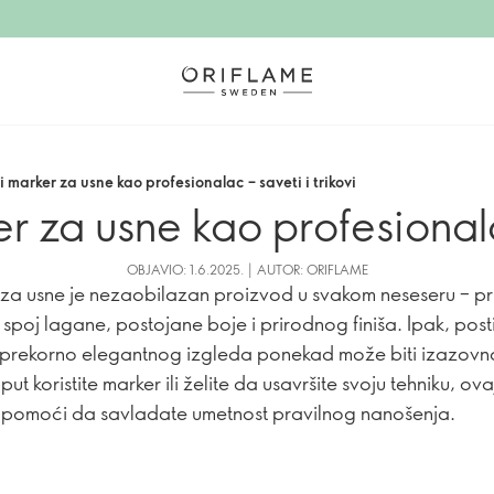
 marker za usne kao profesionalac – saveti i trikovi
 za usne kao profesionalac
OBJAVIO: 1.6.2025. | AUTOR: ORIFLAME
za usne je nezaobilazan proizvod u svakom neseseru – p
 spoj lagane, postojane boje i prirodnog finiša. Ipak, post
prekorno elegantnog izgleda ponekad može biti izazovno
put koristite marker ili želite da usavršite svoju tehniku, ov
pomoći da savladate umetnost pravilnog nanošenja.