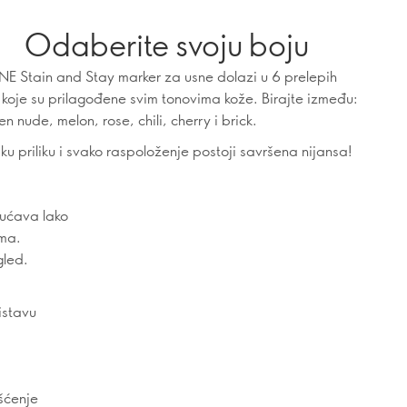
Odaberite svoju boju
E Stain and Stay marker za usne dolazi u 6 prelepih
i koje su prilagođene svim tonovima kože. Birajte između:
n nude, melon, rose, chili, cherry i brick.
ku priliku i svako raspoloženje postoji savršena nijansa!
gućava lako
ama.
gled.
istavu
išćenje