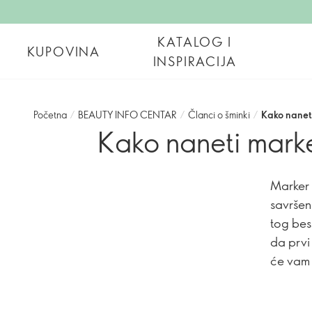
KATALOG I
KUPOVINA
INSPIRACIJA
Početna
/
BEAUTY INFO CENTAR
/
Članci o šminki
/
Kako naneti
Kako naneti marker
Marker 
savršen
tog bes
da prvi 
će vam 