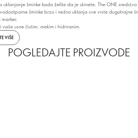
a uklanjanje šminke kada želite da je skinete. The ONE sredstvo
 vodootporne šminke brzo i nežno uklanja sve vrste dugotrajne š
i marker,
i vaše usne čistim, mekim i hidriranim.
E VIŠE
POGLEDAJTE PROIZVODE