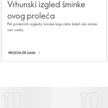
Vrhunski izgled šminke
ovog proleća
Pet prolećnih izgleda šminke koje ćete želeti da imate
već sada.
PROČITAJTE SADA