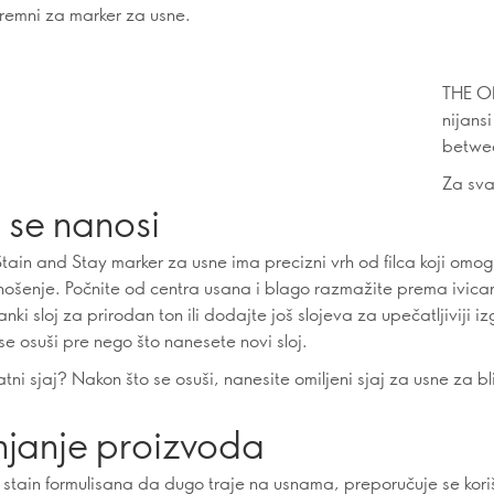
remni za marker za usne.
THE ON
nijans
betwee
Za sva
 se nanosi
ain and Stay marker za usne ima precizni vrh od filca koji omo
anošenje. Počnite od centra usana i blago razmažite prema ivic
nki sloj za prirodan ton ili dodajte još slojeva za upečatljiviji iz
se osuši pre nego što nanesete novi sloj.
tni sjaj? Nakon što se osuši, nanesite omiljeni sjaj za usne za bl
njanje proizvoda
ip stain formulisana da dugo traje na usnama, preporučuje se kor