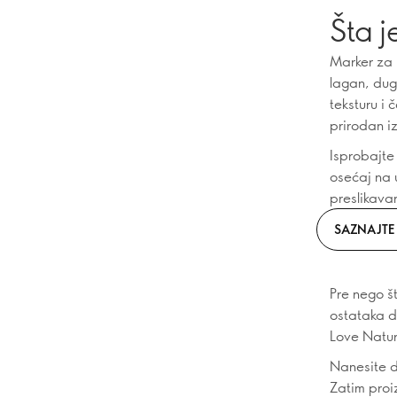
Šta j
Marker za 
lagan, dugo
teksturu i 
prirodan i
Isprobajte
osećaj na 
preslikava
SAZNAJTE 
Pre nego š
ostataka d
Love Nature
Nanesite do
Zatim proi