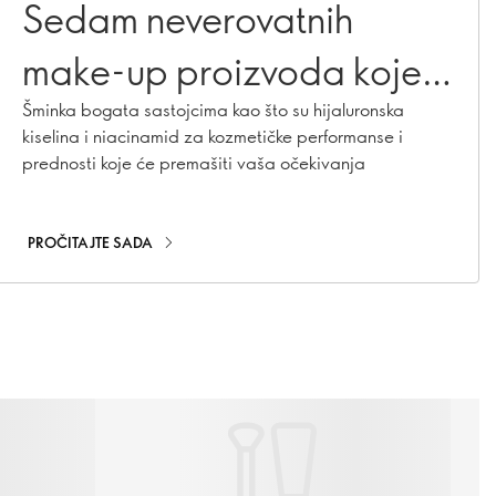
Sedam neverovatnih
make-up proizvoda koje
treba da isprobate
Šminka bogata sastojcima kao što su hijaluronska
kiselina i niacinamid za kozmetičke performanse i
odmah
prednosti koje će premašiti vaša očekivanja
PROČITAJTE SADA