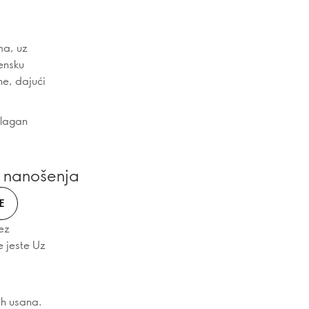
ma, uz
tensku
ne, dajući
 lagan
e nanošenja
E
ez
e jeste Uz
ih usana.