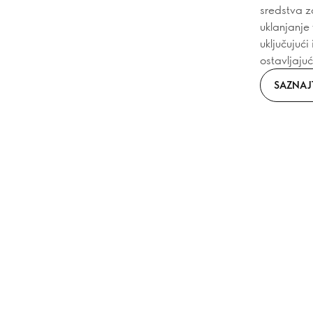
sredstva z
uklanjanje
uključujući 
ostavljajuć
SAZNAJT