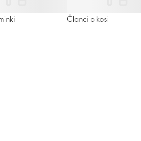
minki
Članci o kosi