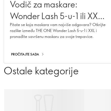
Vodič za maskare:
Wonder Lash 5-u-1 ili XXL
– koja je prava za vas?
Pitate se koja maskara vam najviše odgovara? Otkrijte
razlike između THE ONE Wonder Lash 5-u-1 i XXL i
pronađite savršenu maskaru za svoje trepavice.
PROČITAJTE SADA
Ostale kategorije