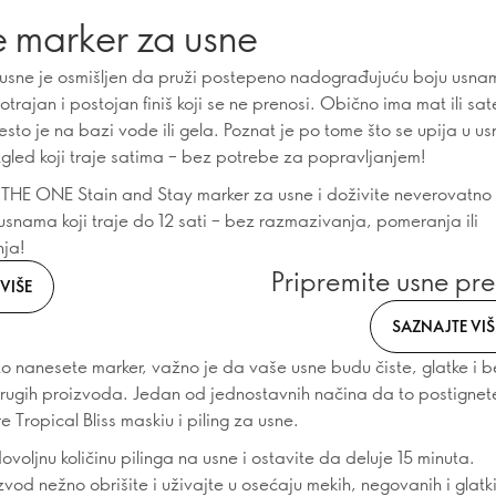
e marker za usne
usne je osmišljen da pruži postepeno nadograđujuću boju usna
trajan i postojan finiš koji se ne prenosi. Obično ima mat ili sa
često je na bazi vode ili gela. Poznat je po tome što se upija u us
zgled koji traje satima – bez potrebe za popravljanjem!
 THE ONE Stain and Stay marker za usne i doživite neverovatno
usnama koji traje do 12 sati – bez razmazivanja, pomeranja ili
nja!
Pripremite usne pr
VIŠE
SAZNAJTE VIŠ
to nanesete marker, važno je da vaše usne budu čiste, glatke i b
rugih proizvoda. Jedan od jednostavnih načina da to postignet
 Tropical Bliss maskiu i piling za usne.
voljnu količinu pilinga na usne i ostavite da deluje 15 minuta.
zvod nežno obrišite i uživajte u osećaju mekih, negovanih i glatk