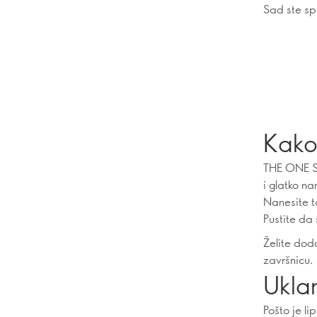
Sad ste sp
Kako
THE ONE St
i glatko n
Nanesite ta
Pustite da 
Želite doda
završnicu.
Ukla
Pošto je l