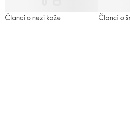
Članci o nezi kože
Članci o š