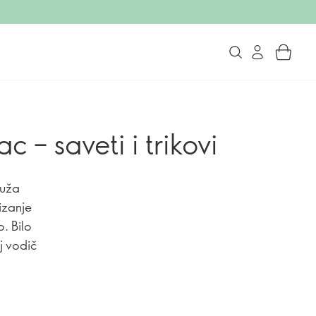
 – saveti i trikovi
ruža
izanje
. Bilo
aj vodič