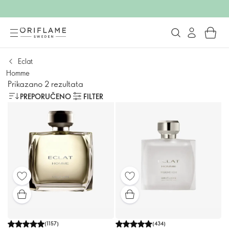
Eclat
Homme
Prikazano 2 rezultata
PREPORUČENO
FILTER
(
1157
)
(
434
)