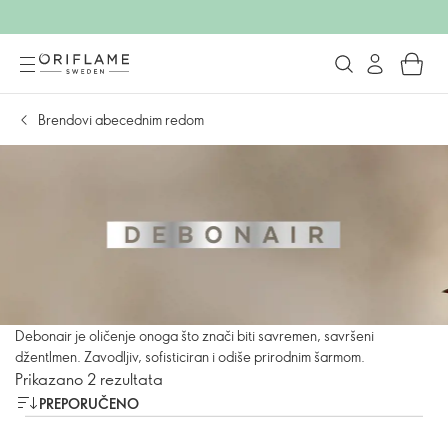
Brendovi abecednim redom
Debonair je oličenje onoga što znači biti savremen, savršeni
džentlmen. Zavodljiv, sofisticiran i odiše prirodnim šarmom.
Prikazano 2 rezultata
PREPORUČENO