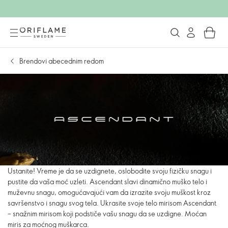
Brendovi abecednim redom
Ustanite! Vreme je da se uzdignete, oslobodite svoju fizičku snagu i
pustite da vaša moć uzleti. Ascendant slavi dinamično muško telo i
muževnu snagu, omogućavajući vam da izrazite svoju muškost kroz
savršenstvo i snagu svog tela. Ukrasite svoje telo mirisom Ascendant
– snažnim mirisom koji podstiče vašu snagu da se uzdigne. Moćan
miris za moćnog muškarca.