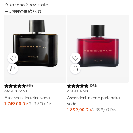
Prikazano 2 rezultata
PREPORUČENO
(
819
)
(
1072
)
ASCENDANT
ASCENDANT
Ascendant toaletna voda
Ascendant Intense parfemska
voda
1.749,00 Din
2.199,00 Din
1.899,00 Din
2.399,00 Din